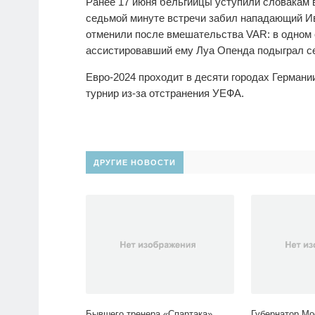
Ранее 17 июня бельгийцы уступили словакам в
седьмой минуте встречи забил нападающий Ив
отменили после вмешательства VAR: в одном 
ассистировавший ему Луа Опенда подыграл се
Евро-2024 проходит в десяти городах Германи
турнир из-за отстранения УЕФА.
ДРУГИЕ НОВОСТИ
Бывшего тренера «Спартака»
Губернатор Мо