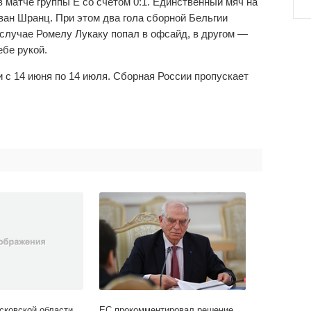
 матче группы E со счетом 0:1. Единственный мяч на
ан Шранц. При этом два гола сборной Бельгии
случае Ромелу Лукаку попал в офсайд, в другом —
бе рукой.
и с 14 июня по 14 июля. Сборная России пропускает
сковской области
ЕС прокомментировал решение