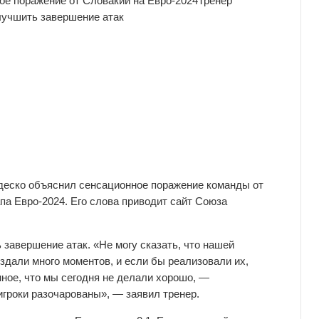
ое поражение от Словакии на Евро-2024
Тренер
лучшить завершение атак
деско объяснил сенсационное поражение команды от
апа Евро-2024. Его слова приводит сайт Союза
 завершение атак. «Не могу сказать, что нашей
здали много моментов, и если бы реализовали их,
нное, что мы сегодня не делали хорошо, —
 игроки разочарованы», — заявил тренер.