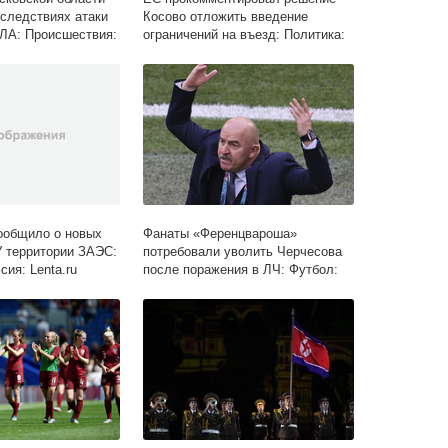
оследствиях атаки
Косово отложить введение
ЛА: Происшествия:
ограничений на въезд: Политика:
ru
Мир: Lenta.ru
ообщило о новых
Фанаты «Ференцвароша»
 территории ЗАЭС:
потребовали уволить Черчесова
ия: Lenta.ru
после поражения в ЛЧ: Футбол:
Спорт: Lenta.ru