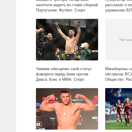
захотели видеть во главе сборной
рассказал о п
Португалии: Футбол: Спорт:
украинских БП
Lenta.ru
Россия: Lenta.
Чимаев обесценил свой статус
Минобороны с
фаворита перед боем против
обстрелах ВСУ
Диаса: Бокс и ММА: Спорт:
Общество: Росс
Lenta.ru