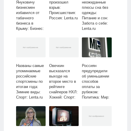
Януковичу
произошел
неожиданные
бизнесмен
взрыв:
плюсы сна без
избавился от
Происшествия:
одежды:
табачного
Россия: Lenta.ru
Питание и сон:
бизнеса в
Забота о себе:
Крыму: Бизнес:
Lenta.ru
Экономика:
Lenta.ru
Названы самые
Овечкин
Россиян
упоминаемые
высказался
предупредили
российские
выходе на
об уменьшении
спортсмены по
второе место в
способов
итогам года:
рейтинге
оплаты за
Зимние виды:
снайперов НХЛ:
рубежом:
Спорт: Lenta.ru
Хоккей: Спорт:
Политика: Мир:
Lenta.ru
Lenta.ru