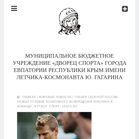
Документы
Контакты
Новости
Родителям
МУНИЦИПАЛЬНОЕ БЮДЖЕТНОЕ
О
УЧРЕЖДЕНИЕ «ДВОРЕЦ СПОРТА» ГОРОДА
нас
ЕВПАТОРИИ РЕСПУБЛИКИ КРЫМ ИМЕНИ
ЛЕТЧИКА-КОСМОНАВТА Ю. ГАГАРИНА
Версия для
Главная
слабовидящих
ГЛАВНАЯ
/
МИРОВЫЕ НОВОСТИ
/
ТРЕНЕР СБОРНОЙ РОССИИ
НАЗВАЛ УСЛОВИЕ ВОЗМОЖНОГО ВОЗВРАЩЕНИЯ КОКОРИНА В
Тренеры
КОМАНДУ: ФУТБОЛ: СПОРТ: LENTA.RU
Документы
Контакты