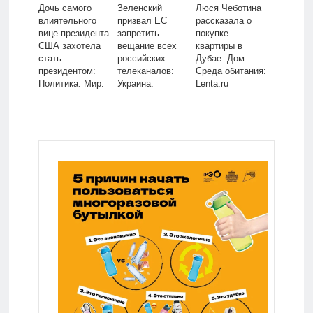
Дочь самого
Зеленский
Люся Чеботина
влиятельного
призвал ЕС
рассказала о
вице-президента
запретить
покупке
США захотела
вещание всех
квартиры в
стать
российских
Дубае: Дом:
президентом:
телеканалов:
Среда обитания:
Политика: Мир:
Украина:
Lenta.ru
Lenta.ru
Бывший СССР:
Lenta.ru