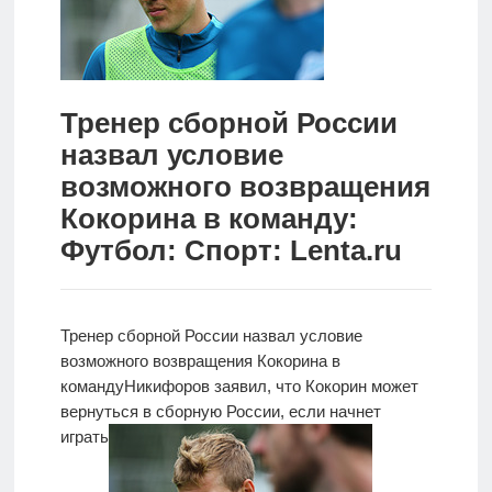
Новости
Родителям
Тренер сборной России
О
назвал условие
нас
возможного возвращения
Версия для
Кокорина в команду:
слабовидящих
Футбол: Спорт: Lenta.ru
Тренер сборной России назвал условие
возможного возвращения Кокорина в
команду
Никифоров
заявил, что Кокорин может
вернуться в сборную России, если начнет
играть