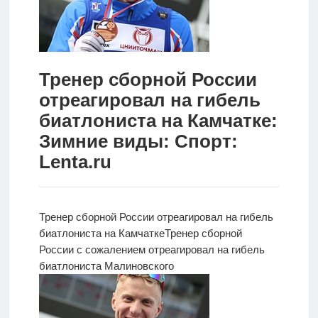
Новости
Родителям
Тренер сборной России
О
отреагировал на гибель
нас
биатлониста на Камчатке:
Версия для
Зимние виды: Спорт:
слабовидящих
Lenta.ru
Тренер сборной России отреагировал на гибель
биатлониста на Камчатке
Тренер сборной
России с сожалением отреагировал на гибель
биатлониста Малиновского