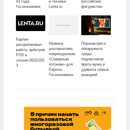
43 года:
и техника:
российских
Госэкономика:
Lenta.ru
фигуристов:
Экономика:
Зимние виды:
Lenta.ru
Спорт: Lenta.ru
Карпин
Названа
Порноактриса
раскритиковал
альтернатива
обнаружила
работу арбитров
поврежденным
среди
РПЛ в
«Северным
подписчиков
сезоне-2022/202
потокам» для
брата мужа и
3
Европы:
удивила семью
Госэкономика:
реакцией
Экономика:
Lenta.ru