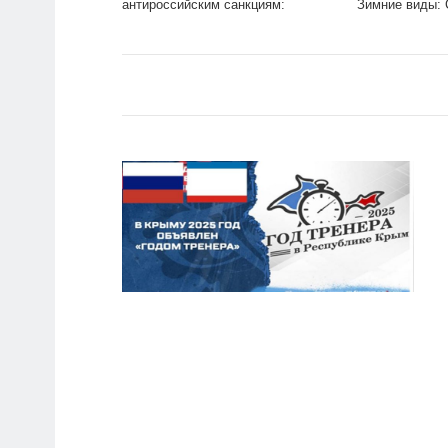
антироссийским санкциям:
Зимние виды: С
Политика: Мир: Lenta.ru