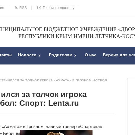
ния
RSS
Письмо редактору
НИЦИПАЛЬНОЕ БЮДЖЕТНОЕ УЧРЕЖДЕНИЕ «ДВОРЕ
РЕСПУБЛИКИ КРЫМ ИМЕНИ ЛЕТЧИКА-КОС
такты
Новости
Родителям
О нас
Версия для с
ИЗВИНИЛСЯ ЗА ТОЛЧОК ИГРОКА «АХМАТА» В ГРОЗНОМ: ФУТБОЛ:
ился за толчок игрока
бол: Спорт: Lenta.ru
а «Ахмата» в Грозном
Главный тренер «Спартака»
а» Беришы