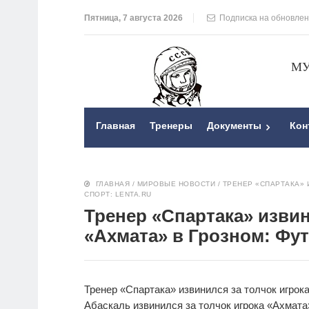
Пятница, 7 августа 2026
Подписка на обновле
МУ
Главная
Тренеры
Документы
Кон
ГЛАВНАЯ
/
МИРОВЫЕ НОВОСТИ
/
ТРЕНЕР «СПАРТАКА» 
СПОРТ: LENTA.RU
Тренер «Спартака» извин
«Ахмата» в Грозном: Фут
Тренер «Спартака» извинился за толчок игрок
Абаскаль извинился за толчок игрока «Ахмат