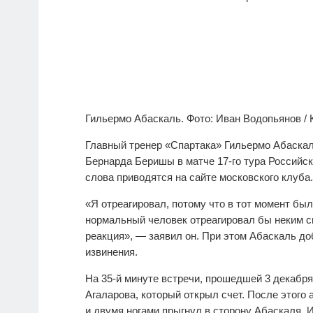
Гильермо Абаскаль. Фото: Иван Водопьянов /
Главный тренер «Спартака» Гильермо Абаскал
Бернарда Беришы в матче 17-го тура Российско
слова приводятся на сайте московского клуба.
«Я отреагировал, потому что в тот момент бы
нормальный человек отреагировал бы неким с
реакция», — заявил он. При этом Абаскаль доб
извинения.
На 35-й минуте встречи, прошедшей 3 декабр
Агаларова, который открыл счет. После этого
и двумя ногами прыгнул в сторону Абаскаля. 