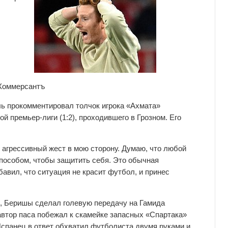
 Коммерсантъ
ь прокомментировал толчок игрока «Ахмата»
й премьер-лиги (1:2), проходившего в Грозном. Его
л агрессивный жест в мою сторону. Думаю, что любой
пособом, чтобы защитить себя. Это обычная
авил, что ситуация не красит футбол, и принес
я, Беришы сделал голевую передачу на Гамида
 автор паса побежал к скамейке запасных «Спартака»
Испанец в ответ обхватил футболиста двумя руками и