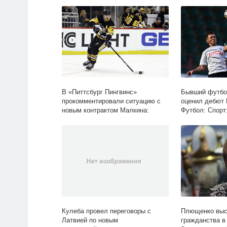
Lenta.ru
Спорт: Lenta.ru
В «Питтсбург Пингвинс»
Бывший футбо
прокомментировали ситуацию с
оценил дебют 
новым контрактом Малкина:
Футбол: Спорт:
Хоккей: Спорт: Lenta.ru
Кулеба провел переговоры с
Плющенко выс
Латвией по новым
гражданства в