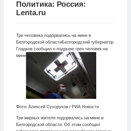
Политика: Россия:
Новости
Lenta.ru
Родителям
О
Три человека подорвались на мине в
нас
Белгородской области
Белгородский губернатор
Гладков
сообщил о подрыве трех человек на
Версия для
мине
слабовидящих
Фото: Алексей Сухоруков / РИА Новости
Три мирных жителя подорвались на мине в
Белгородской области. Об этом сообщил