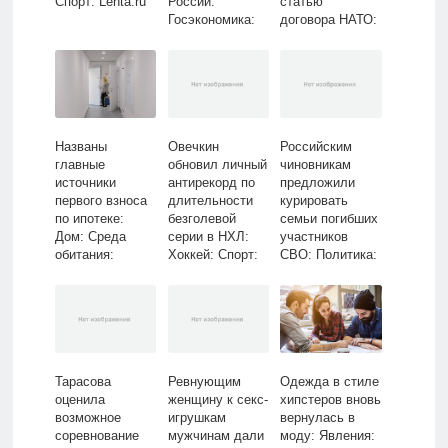
Спорт: Lenta.ru
России:
статью
Госэкономика:
договора НАТО:
Экономика:
Политика: Мир:
Lenta.ru
Lenta.ru
Названы
Овечкин
Российским
главные
обновил личный
чиновникам
источники
антирекорд по
предложили
первого взноса
длительности
курировать
по ипотеке:
безголевой
семьи погибших
Дом: Среда
серии в НХЛ:
участников
обитания:
Хоккей: Спорт:
СВО: Политика:
Lenta.ru
Lenta.ru
Россия: Lenta.ru
Тарасова
Ревнующим
Одежда в стиле
оценила
женщину к секс-
хипстеров вновь
возможное
игрушкам
вернулась в
соревнование
мужчинам дали
моду: Явления: