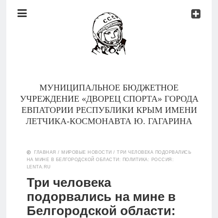
Документы
Контакты
Новости
Родителям
МУНИЦИПАЛЬНОЕ БЮДЖЕТНОЕ
О
УЧРЕЖДЕНИЕ «ДВОРЕЦ СПОРТА» ГОРОДА
нас
ЕВПАТОРИИ РЕСПУБЛИКИ КРЫМ ИМЕНИ
ЛЕТЧИКА-КОСМОНАВТА Ю. ГАГАРИНА
Версия для
Главная
слабовидящих
ГЛАВНАЯ
/
МИРОВЫЕ НОВОСТИ
/
ТРИ ЧЕЛОВЕКА ПОДОРВАЛИСЬ
НА МИНЕ В БЕЛГОРОДСКОЙ ОБЛАСТИ: ПОЛИТИКА: РОССИЯ:
Тренеры
LENTA.RU
Три человека
Документы
подорвались на мине в
Белгородской области:
Контакты