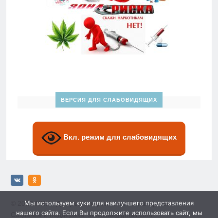
ВЕРСИЯ ДЛЯ СЛАБОВИДЯЩИХ
Вкл. режим для слабовидящих
Мы используем куки для наилучшего представления
© 2026
МБУ «Дворец спорта» им. Ю. Гагарина»
нашего сайта. Если Вы продолжите использовать сайт, мы
Создание и поддержка: sewwwa@gmail.com