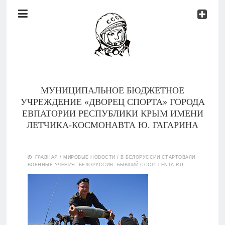
Документы
Контакты
Новости
Родителям
МУНИЦИПАЛЬНОЕ БЮДЖЕТНОЕ
О
УЧРЕЖДЕНИЕ «ДВОРЕЦ СПОРТА» ГОРОДА
нас
ЕВПАТОРИИ РЕСПУБЛИКИ КРЫМ ИМЕНИ
ЛЕТЧИКА-КОСМОНАВТА Ю. ГАГАРИНА
Версия для
Главная
слабовидящих
ГЛАВНАЯ
/
МИРОВЫЕ НОВОСТИ
/
В БЕЛОРУССИИ СТАРТОВАЛИ
ВОЕННЫЕ УЧЕНИЯ: БЕЛОРУССИЯ: БЫВШИЙ СССР: LENTA.RU
Тренеры
Документы
Контакты