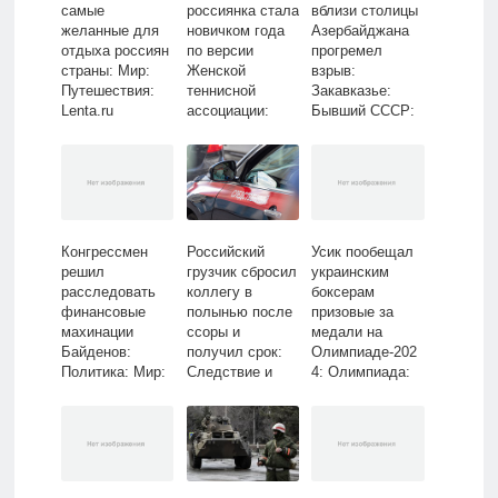
самые
россиянка стала
вблизи столицы
желанные для
новичком года
Азербайджана
отдыха россиян
по версии
прогремел
страны: Мир:
Женской
взрыв:
Путешествия:
теннисной
Закавказье:
Lenta.ru
ассоциации:
Бывший СССР:
Летние виды:
Lenta.ru
Спорт: Lenta.ru
Конгрессмен
Российский
Усик пообещал
решил
грузчик сбросил
украинским
расследовать
коллегу в
боксерам
финансовые
полынью после
призовые за
махинации
ссоры и
медали на
Байденов:
получил срок:
Олимпиаде-202
Политика: Мир:
Следствие и
4: Олимпиада:
Lenta.ru
суд: Силовые
Спорт: Lenta.ru
структуры:
Lenta.ru