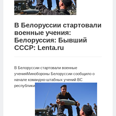
Новости
Родителям
В Белоруссии стартовали
О
военные учения:
нас
Белоруссия: Бывший
СССР: Lenta.ru
Версия для
слабовидящих
В Белоруссии стартовали военные
учения
Минобороны Белоруссии сообщило о
начале
командно-штабных учений ВС
республики