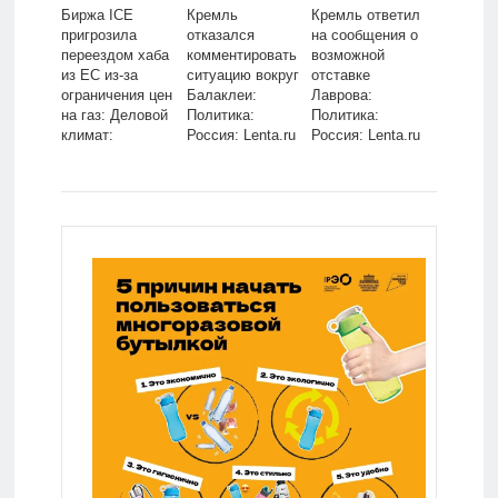
Биржа ICE
Кремль
Кремль ответил
пригрозила
отказался
на сообщения о
переездом хаба
комментировать
возможной
из ЕС из-за
ситуацию вокруг
отставке
ограничения цен
Балаклеи:
Лаврова:
на газ: Деловой
Политика:
Политика:
климат:
Россия: Lenta.ru
Россия: Lenta.ru
Экономика:
Lenta.ru