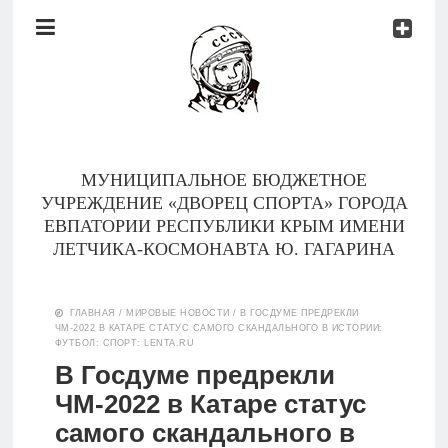
Документы
Контакты
Новости
Родителям
МУНИЦИПАЛЬНОЕ БЮДЖЕТНОЕ
О
УЧРЕЖДЕНИЕ «ДВОРЕЦ СПОРТА» ГОРОДА
нас
ЕВПАТОРИИ РЕСПУБЛИКИ КРЫМ ИМЕНИ
ЛЕТЧИКА-КОСМОНАВТА Ю. ГАГАРИНА
Версия для
Главная
слабовидящих
ГЛАВНАЯ
/
МИРОВЫЕ НОВОСТИ
/
В ГОСДУМЕ ПРЕДРЕКЛИ
ЧМ-2022 В КАТАРЕ СТАТУС САМОГО СКАНДАЛЬНОГО В ИСТОРИИ:
Тренеры
ФУТБОЛ: СПОРТ: LENTA.RU
В Госдуме предрекли
Документы
ЧМ-2022 в Катаре статус
самого скандального в
Контакты