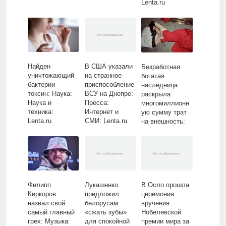
Lenta.ru
Найден
В США указали
Безработная
уничтожающий
на странное
богатая
бактерии
приспособление
наследница
токсин: Наука:
ВСУ на Днепре:
раскрыла
Наука и
Пресса:
многомиллионн
техника:
Интернет и
ую сумму трат
Lenta.ru
СМИ: Lenta.ru
на внешность:
Роскошь:
Ценности:
Lenta.ru
Филипп
Лукашенко
В Осло прошла
Киркоров
предложил
церемония
назвал свой
белорусам
вручения
самый главный
«сжать зубы»
Нобелевской
грех: Музыка:
для спокойной
премии мира за