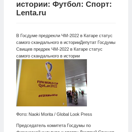
истории: Футбол: Спорт:
Новости
Lenta.ru
Родителям
О
В Госдуме предрекли ЧМ-2022 в Катаре статус
нас
самого скандального в истории
Депутат Госдумы
Свищев предрек ЧМ-2022 в Катаре статус
Версия для
самого скандального в истории
слабовидящих
Фото: Naoki Morita / Global Look Press
Председатель комитета Госдумы по