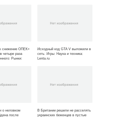
Ценности: Lenta.ru
ек снижение ОПЕК+
Исходный код GTA V выложили в
в четыре раза
сеть: Игры: Наука и техника:
нного: Рынки:
Lenta.ru
ta.ru
и о неловком
В Британии решили не расселять
йдена после
украинских беженцев в пустые