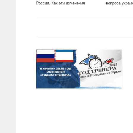
России. Как эти изменения
вопроса украи
объяснили в Минобороны?:
ТВ и радио: И
Политика: Россия: Lenta.ru
Lenta.ru