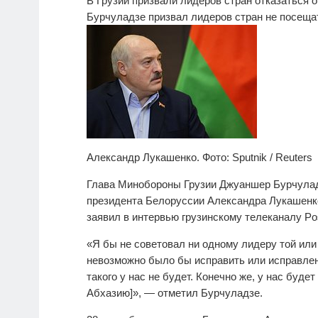
В Грузии призвали лидеров стран отказаться 
Бурчуладзе призвал лидеров стран не посещ
Александр Лукашенко. Фото: Sputnik / Reuters
Глава Минобороны Грузии Джуаншер Бурчулад
президента Белоруссии Александра Лукашенко
заявил в интервью грузинскому телеканалу Po
«Я бы не советовал ни одному лидеру той или
невозможно было бы исправить или исправлен
такого у нас не будет. Конечно же, у нас буд
Абхазию]», — отметил Бурчуладзе.