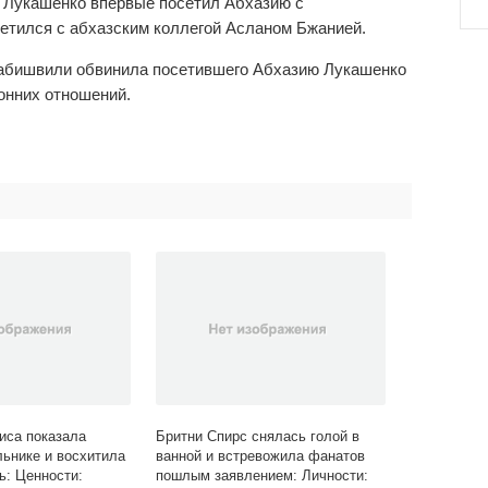
 Лукашенко впервые посетил Абхазию с
етился с абхазским коллегой Асланом Бжанией.
рабишвили обвинила посетившего Абхазию Лукашенко
онних отношений.
риса показала
Бритни Спирс снялась голой в
льнике и восхитила
ванной и встревожила фанатов
ь: Ценности:
пошлым заявлением: Личности: