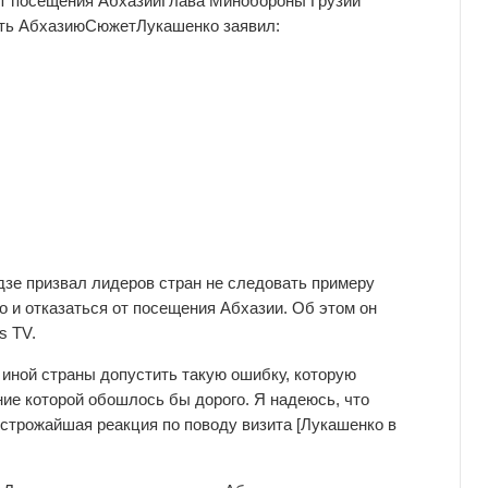
от посещения Абхазии
Глава Минобороны Грузии
ать Абхазию
Сюжет
Лукашенко заявил:
зе призвал лидеров стран не следовать примеру
 и отказаться от посещения Абхазии. Об этом он
s TV.
 иной страны допустить такую ошибку, которую
ие которой обошлось бы дорого. Я надеюсь, что
ет строжайшая реакция по поводу визита [Лукашенко в