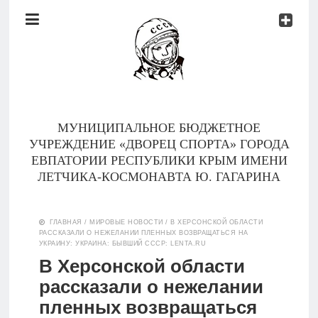
Документы
Контакты
Новости
Родителям
МУНИЦИПАЛЬНОЕ БЮДЖЕТНОЕ
О
УЧРЕЖДЕНИЕ «ДВОРЕЦ СПОРТА» ГОРОДА
нас
ЕВПАТОРИИ РЕСПУБЛИКИ КРЫМ ИМЕНИ
ЛЕТЧИКА-КОСМОНАВТА Ю. ГАГАРИНА
Версия для
Главная
слабовидящих
ГЛАВНАЯ
/
МИРОВЫЕ НОВОСТИ
/
В ХЕРСОНСКОЙ ОБЛАСТИ
РАССКАЗАЛИ О НЕЖЕЛАНИИ ПЛЕННЫХ ВОЗВРАЩАТЬСЯ НА
Тренеры
УКРАИНУ: УКРАИНА: БЫВШИЙ СССР: LENTA.RU
В Херсонской области
Документы
рассказали о нежелании
пленных возвращаться
Контакты