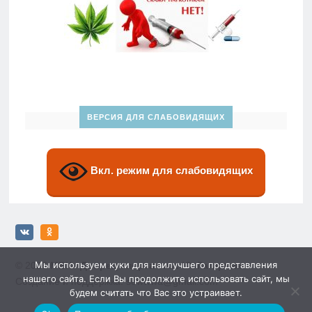
ВЕРСИЯ ДЛЯ СЛАБОВИДЯЩИХ
Вкл. режим для слабовидящих
Мы используем куки для наилучшего представления
© 2026
МБУ «Дворец спорта» им. Ю. Гагарина»
нашего сайта. Если Вы продолжите использовать сайт, мы
Создание и поддержка: sewwwa@gmail.com
будем считать что Вас это устраивает.