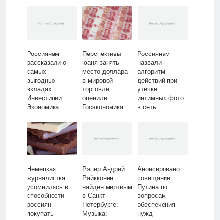
Lenta.ru
Россиянам
Перспективы
Россиянам
рассказали о
юаня занять
назвали
самых
место доллара
алгоритм
выгодных
в мировой
действий при
вкладах:
торговле
утечке
Инвестиции:
оценили:
интимных фото
Экономика:
Госэкономика:
в сеть:
Lenta.ru
Экономика:
Киберпреступно
Lenta.ru
сть: Интернет и
СМИ: Lenta.ru
Немецкая
Рэпер Андрей
Анонсировано
журналистка
Райкконен
совещание
усомнилась в
найден мертвым
Путина по
способности
в Санкт-
вопросам
россиян
Петербурге:
обеспечения
покупать
Музыка:
нужд