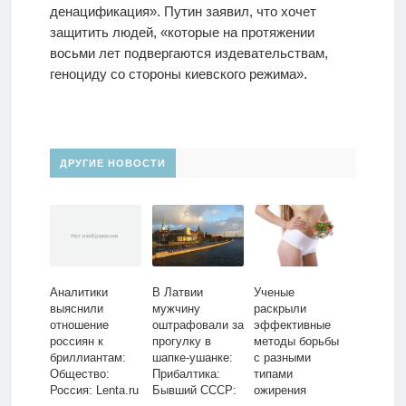
денацификация». Путин заявил, что хочет
защитить людей, «которые на протяжении
восьми лет подвергаются издевательствам,
геноциду со стороны киевского режима».
ДРУГИЕ НОВОСТИ
Аналитики
В Латвии
Ученые
выяснили
мужчину
раскрыли
отношение
оштрафовали за
эффективные
россиян к
прогулку в
методы борьбы
бриллиантам:
шапке-ушанке:
с разными
Общество:
Прибалтика:
типами
Россия: Lenta.ru
Бывший СССР:
ожирения