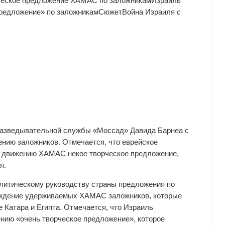
рческое предложение ХАМАС по заложникам
Израиль
редложение» по заложникам
Сюжет
Война Израиля с
разведывательной службы «Моссад» Давида Барнеа с
нию заложников. Отмечается, что еврейское
у движению ХАМАС некое творческое предложение,
я.
литическому руководству страны предложения по
ждение удерживаемых ХАМАС заложников, которые
 Катара и Египта. Отмечается, что Израиль
нию «очень творческое предложение», которое