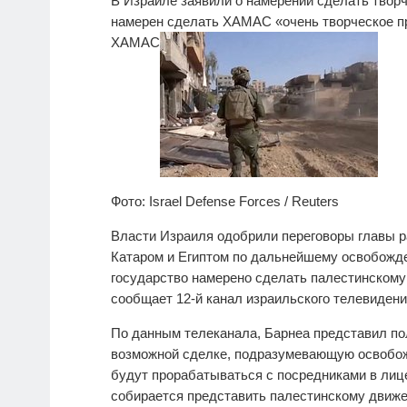
В Израиле заявили о намерении сделать тво
намерен сделать ХАМАС «очень творческое п
ХАМАС
Фото: Israel Defense Forces / Reuters
Власти Израиля одобрили переговоры главы 
Катаром и Египтом по дальнейшему освобожде
государство намерено сделать палестинском
сообщает 12-й канал израильского телевидени
По данным телеканала, Барнеа представил по
возможной сделке, подразумевающую освобо
будут прорабатываться с посредниками в лице
собирается представить палестинскому движе