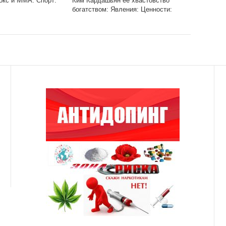
окс и ММА: Спорт:
Ким Кардашьян ее хвастовство
богатством: Явления: Ценности:
Lenta.ru