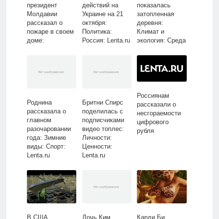
президент
действий на
показалась
Молдавии
Украине на 21
затопленная
рассказал о
октября:
деревня:
пожаре в своем
Политика:
Климат и
доме:
Россия: Lenta.ru
экология: Среда
Молдавия:
обитания:
Бывший СССР:
Lenta.ru
Lenta.ru
Россиянам
Роднина
Бритни Спирс
рассказали о
рассказала о
поделилась с
несгораемости
главном
подписчиками
цифрового
разочаровании
видео топлес:
рубля
года: Зимние
Личности:
виды: Спорт:
Ценности:
Lenta.ru
Lenta.ru
В США
Дочь Ким
Карди Би