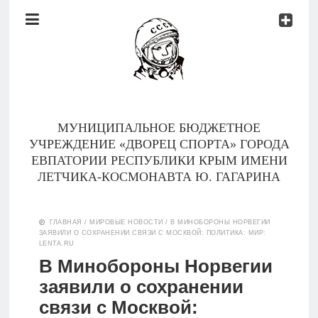
Документы
Контакты
Новости
Родителям
МУНИЦИПАЛЬНОЕ БЮДЖЕТНОЕ
О
УЧРЕЖДЕНИЕ «ДВОРЕЦ СПОРТА» ГОРОДА
нас
ЕВПАТОРИИ РЕСПУБЛИКИ КРЫМ ИМЕНИ
ЛЕТЧИКА-КОСМОНАВТА Ю. ГАГАРИНА
Версия для
Главная
слабовидящих
ГЛАВНАЯ
/
МИРОВЫЕ НОВОСТИ
/
В МИНОБОРОНЫ НОРВЕГИИ
ЗАЯВИЛИ О СОХРАНЕНИИ СВЯЗИ С МОСКВОЙ: ПОЛИТИКА: МИР:
Тренеры
LENTA.RU
В Минобороны Норвегии
Документы
заявили о сохранении
связи с Москвой:
Контакты