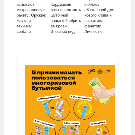
испытают
Кардашьян
снялась
микроволновую
разгневала мать
обнаженной для
ракету: Оружие:
шуточной
нового клипа и
Наука и
попыткой сбрить
восхитила
техника:
ее брови:
фанатов:
Lenta.ru
Внешний вид:
Личности:
Ценности:
Ценности:
Lenta.ru
Lenta.ru