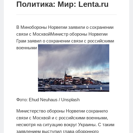
Политика: Мир: Lenta.ru
Новости
Родителям
В Минобороны Норвегии заявили о сохранении
О
связи с Москвой
Министр обороны Норвегии
нас
Грам
заявил о сохранении связи с российскими
военными
Версия для
слабовидящих
Фото: Ehud Neuhaus / Unsplash
Министерство обороны Норвегии сохранило
связи с Москвой и с российскими военными,
несмотря на ситуацию вокруг Украины. С таким
заявлением выступил глава оборонного