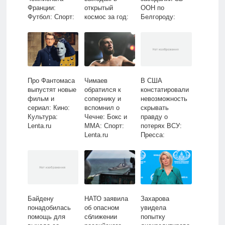
Франции:
открытый
ООН по
Футбол: Спорт:
космос за год:
Белгороду:
Lenta.ru
Космос: Наука и
Политика: Мир:
техника:
Lenta.ru
Lenta.ru
Про Фантомаса
Чимаев
В США
выпустят новые
обратился к
констатировали
фильм и
сопернику и
невозможность
сериал: Кино:
вспомнил о
скрывать
Культура:
Чечне: Бокс и
правду о
Lenta.ru
ММА: Спорт:
потерях ВСУ:
Lenta.ru
Пресса:
Интернет и
СМИ: Lenta.ru
Байдену
НАТО заявила
Захарова
понадобилась
об опасном
увидела
помощь для
сближении
попытку