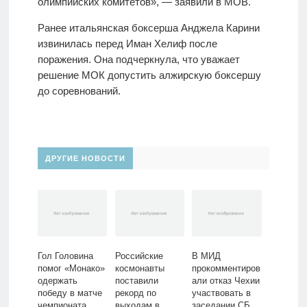
олимпийских комитетов», — заявили в МОВ.
Ранее итальянская боксерша Анджела Карини
извинилась перед Иман Хелиф после
поражения. Она подчеркнула, что уважает
решение МОК допустить алжирскую боксершу
до соревнований.
ДРУГИЕ НОВОСТИ
Гол Головина
Российские
В МИД
помог «Монако»
космонавты
прокомментиров
одержать
поставили
али отказ Чехии
победу в матче
рекорд по
участвовать в
чемпионата
выходам в
заседании СБ