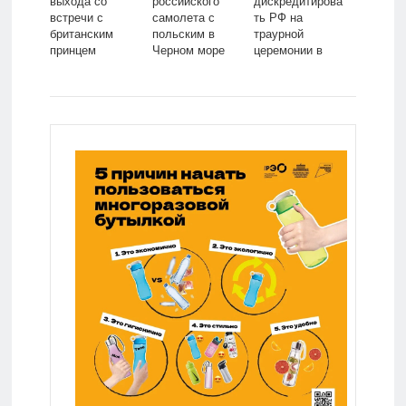
выхода со
российского
дискредитирова
встречи с
самолета с
ть РФ на
британским
польским в
траурной
принцем
Черном море
церемонии в
Уильямом:
Хиросиме:
Политика: Мир:
Политика: Мир:
Lenta.ru
Lenta.ru