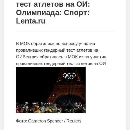
тест атлетов на ОИ:
Новости
Олимпиада: Спорт:
Lenta.ru
Родителям
О
нас
В МОК обратились по вопросу участия
проваливших гендерный тест атлетов на
Версия для
ОИ
Венгрия
обратилась в МОК из-за участия
слабовидящих
проваливших гендерный тест атлетов на ОИ
Фото: Cameron Spencer / Reuters