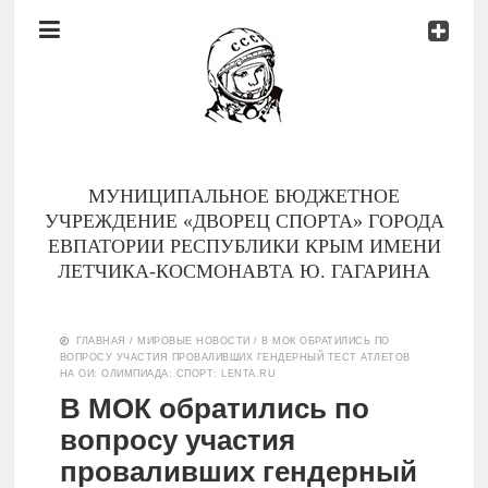
Документы
Контакты
Новости
Родителям
МУНИЦИПАЛЬНОЕ БЮДЖЕТНОЕ
О
УЧРЕЖДЕНИЕ «ДВОРЕЦ СПОРТА» ГОРОДА
нас
ЕВПАТОРИИ РЕСПУБЛИКИ КРЫМ ИМЕНИ
ЛЕТЧИКА-КОСМОНАВТА Ю. ГАГАРИНА
Версия для
Главная
слабовидящих
ГЛАВНАЯ
/
МИРОВЫЕ НОВОСТИ
/
В МОК ОБРАТИЛИСЬ ПО
ВОПРОСУ УЧАСТИЯ ПРОВАЛИВШИХ ГЕНДЕРНЫЙ ТЕСТ АТЛЕТОВ
Тренеры
НА ОИ: ОЛИМПИАДА: СПОРТ: LENTA.RU
В МОК обратились по
Документы
вопросу участия
проваливших гендерный
Контакты