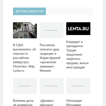
ДРУГИЕ НОВОСТИ
Кандидат в
В США
Россиянка
президенты
высказались об
описала одну
Турции
опасности
традицию в
предложил
российских
Индии фразой
запретить
киберугроз:
«цыганские
продажу жилья
Политика: Мир:
замашки»:
иностранцам
Lenta.ru
Мнения:
Путешествия:
Lenta.ru
Влияние дела
«Динамо»
Оппозиция
об алиментах
обыграло
Молдавии