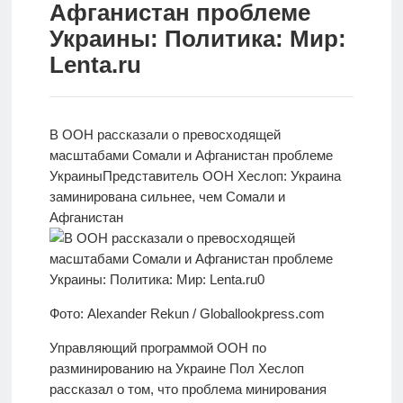
Афганистан проблеме
Новости
Украины: Политика: Мир:
Lenta.ru
Родителям
О
нас
В ООН рассказали о превосходящей
масштабами Сомали и Афганистан проблеме
Версия для
Украины
Представитель ООН Хеслоп: Украина
слабовидящих
заминирована сильнее, чем Сомали и
Афганистан
Фото: Alexander Rekun / Globallookpress.com
Управляющий программой ООН по
разминированию на Украине Пол Хеслоп
рассказал о том, что проблема минирования