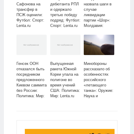
Сафонова на
дебютанта РПЛ
назвала шаги в
трансфер в
и одержало
случае
ПСЖ оценили:
третью победу
ликвидации
Футбол: Спорт:
подряд: Футбол:
партии «Шор»:
Lenta.ru
Спорт: Lenta.ru
Молдавия:
Бывший СССР:
Lenta.ru
Генсек ООН
Выпущенная
Минобороны
отказался быть
ракета Южной
рассказало об
посредником
Кореи упала на
особенностях
предложенного
полигоне во
российского
Киевом саммита
время учений
«летающего
без России:
США: Политика:
танка»: Оружие:
Политика: Мир:
Мир: Lenta.ru
Наука и
Lenta.ru
техника:
Lenta.ru