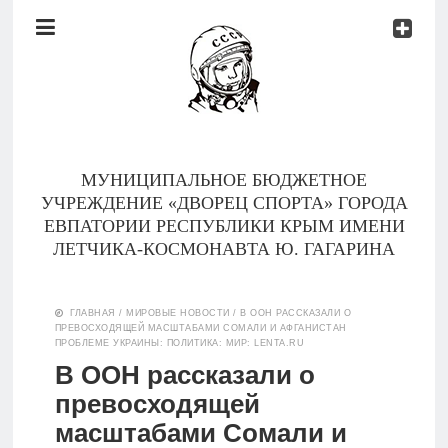
Документы
Контакты
Новости
Родителям
МУНИЦИПАЛЬНОЕ БЮДЖЕТНОЕ
О
УЧРЕЖДЕНИЕ «ДВОРЕЦ СПОРТА» ГОРОДА
нас
ЕВПАТОРИИ РЕСПУБЛИКИ КРЫМ ИМЕНИ
ЛЕТЧИКА-КОСМОНАВТА Ю. ГАГАРИНА
Версия для
Главная
слабовидящих
ГЛАВНАЯ
/
МИРОВЫЕ НОВОСТИ
/
В ООН РАССКАЗАЛИ О
ПРЕВОСХОДЯЩЕЙ МАСШТАБАМИ СОМАЛИ И АФГАНИСТАН
Тренеры
ПРОБЛЕМЕ УКРАИНЫ: ПОЛИТИКА: МИР: LENTA.RU
В ООН рассказали о
Документы
превосходящей
масштабами Сомали и
Контакты