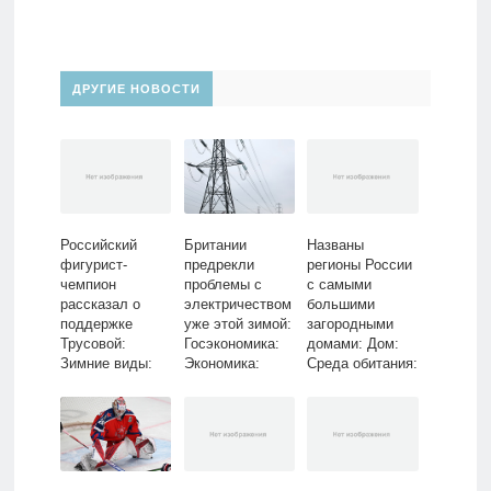
ДРУГИЕ НОВОСТИ
Российский
Британии
Названы
фигурист-
предрекли
регионы России
чемпион
проблемы с
с самыми
рассказал о
электричеством
большими
поддержке
уже этой зимой:
загородными
Трусовой:
Госэкономика:
домами: Дом:
Зимние виды:
Экономика:
Среда обитания:
Спорт: Lenta.ru
Lenta.ru
Lenta.ru