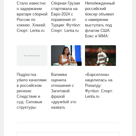
Стало известно
Сборная Грузии
Непобежденный
о задержании
стартовала на
российский
вратаря сборной
Евро-2024 с
боксер объявил
России по
поражения от
о намерении
хоккею: Хоккей:
Турции: Футбол:
выступать под
Спорт: Lenta.ru
Спорт: Lenta.ru
флагом США:
Бокс и ММА:
Спорт: Lenta.ru
Подростка
Валиева
«Барселона»
убило качелями
оценила
нацелилась на
в российском
отношения с
Роналду:
регионе:
Загитовой
Футбол: Спорт:
Следствие и
фразой
Lenta.ru
суд: Силовые
«дружбой это
структуры:
назвать
Lenta.ru
нельзя»:
Зимние виды:
Спорт: Lenta.ru