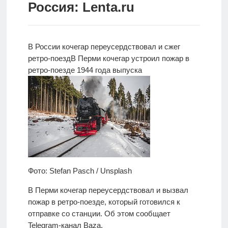
Россия: Lenta.ru
Новости
Родителям
В России кочегар переусердствовал и сжег
О
ретро-поезд
В Перми кочегар устроил пожар в
нас
ретро-поезде 1944 года выпуска
Версия для
слабовидящих
Фото: Stefan Pasch / Unsplash
В Перми кочегар переусердствовал и вызвал
пожар в ретро-поезде, который готовился к
отправке со станции. Об этом сообщает
Telegram-канал Baza.