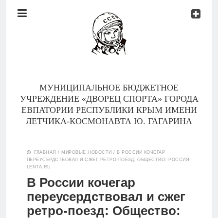
Документы
Контакты
Новости
Родителям
МУНИЦИПАЛЬНОЕ БЮДЖЕТНОЕ
О
УЧРЕЖДЕНИЕ «ДВОРЕЦ СПОРТА» ГОРОДА
нас
ЕВПАТОРИИ РЕСПУБЛИКИ КРЫМ ИМЕНИ
ЛЕТЧИКА-КОСМОНАВТА Ю. ГАГАРИНА
Версия для
Главная
слабовидящих
ГЛАВНАЯ
/
МИРОВЫЕ НОВОСТИ
/
В РОССИИ КОЧЕГАР
ПЕРЕУСЕРДСТВОВАЛ И СЖЕГ РЕТРО-ПОЕЗД: ОБЩЕСТВО: РОССИЯ:
Тренеры
LENTA.RU
В России кочегар
Документы
переусердствовал и сжег
ретро-поезд: Общество:
Контакты