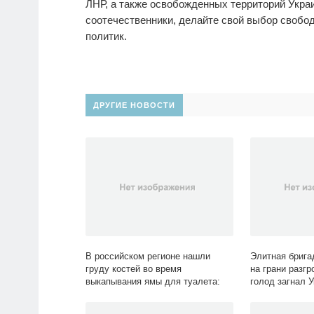
ЛНР, а также освобожденных территорий Украи
соотечественники, делайте свой выбор свобод
политик.
ДРУГИЕ НОВОСТИ
В российском регионе нашли
Элитная брига
груду костей во время
на грани разг
выкапывания ямы для туалета:
голод загнал У
Происшествия: Россия: Lenta.ru
Украина: Бывш