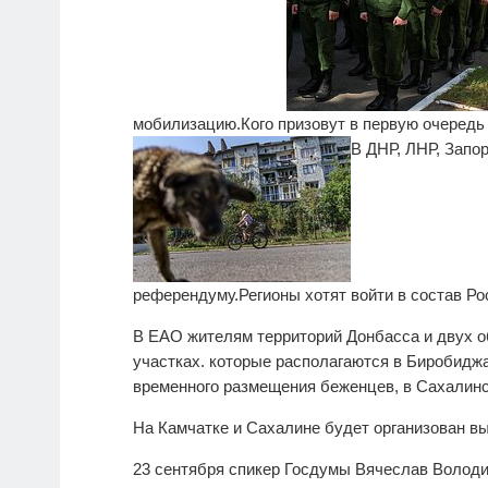
мобилизацию.
Кого призовут в первую очередь
В ДНР, ЛНР, Запо
референдуму.
Регионы хотят войти в состав Ро
В ЕАО жителям территорий Донбасса и двух о
участках. которые располагаются в Биробиджа
временного размещения беженцев, в Сахалинс
На Камчатке и Сахалине будет организован вы
23 сентября спикер Госдумы Вячеслав Волод