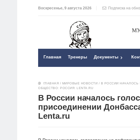
Воскресенье, 9 августа 2026
Подписка на обн
МУ
Главная
Тренеры
Документы
Кон
ГЛАВНАЯ
/
МИРОВЫЕ НОВОСТИ
/
В РОССИИ НАЧАЛОСЬ
ОБЩЕСТВО: РОССИЯ: LENTA.RU
В России началось голо
присоединении Донбасса
Lenta.ru