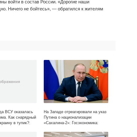
ны войти в состав России. «Дорогие наши
но. Ничего не бойтесь», — обратился к жителям
да ВСУ оказалась
На Западе отреагировали на указ
рома. Как снарядный
Путина о национализации
краину в тупик?:
«Сахалина-2»: Госэкономика:
ий СССР: Lenta.ru
Экономика: Lenta.ru