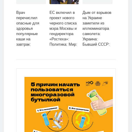
Врач
ЕС включил в
Дым от взрывов
перечислил
проект нового
на Украине
опасные для
черного списка
заметили из
здоровья
мэра Москвы и
иллюминатора
популярные
гендиректора
самолета:
каши на
«Ростеха»:
Украина:
завтрак:
Политика: Мир:
Бывший СССР:
Питание и сон:
Lenta.ru
Lenta.ru
Забота о себе:
Lenta.ru