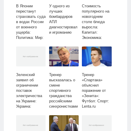
В Японии
У одного из
Стоимость
перестанут
лучших
популярного на
страховать суда
бомбардиров
новогоднем
в водах России
АПЛ
столе блюда
от военного
диагностировал
выросла:
ущерба:
и игроманию
Капитал:
Политика: Мир:
Экономика:
Lenta.ru
Lenta.ru
Зеленский
Тренер
Тренер
заявил об
высказалась о
«Спартака»
ограничении
смене
объяснил
поставок
спортивного
поражение от
электричества
гражданства
«Зенита»:
на Украине:
российскими
Футбол: Спорт:
Украина:
синхронистками
Lenta.ru
Бывший СССР:
: Водные виды:
Lenta.ru
Спорт: Lenta.ru