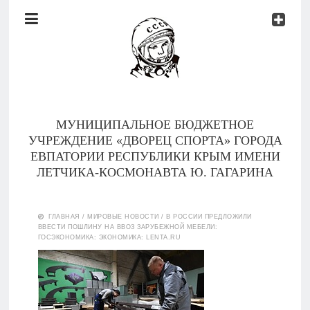
Документы
Контакты
Новости
Родителям
МУНИЦИПАЛЬНОЕ БЮДЖЕТНОЕ
О
УЧРЕЖДЕНИЕ «ДВОРЕЦ СПОРТА» ГОРОДА
нас
ЕВПАТОРИИ РЕСПУБЛИКИ КРЫМ ИМЕНИ
ЛЕТЧИКА-КОСМОНАВТА Ю. ГАГАРИНА
Версия для
Главная
слабовидящих
ГЛАВНАЯ
/
МИРОВЫЕ НОВОСТИ
/
В РОССИИ ПРЕДЛОЖИЛИ
ВВЕСТИ ПОШЛИНУ НА ВВОЗ ЗАРУБЕЖНОЙ МЕБЕЛИ:
Тренеры
ГОСЭКОНОМИКА: ЭКОНОМИКА: LENTA.RU
Документы
Контакты