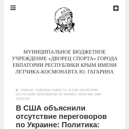
Документы
Контакты
Новости
Родителям
МУНИЦИПАЛЬНОЕ БЮДЖЕТНОЕ
О
УЧРЕЖДЕНИЕ «ДВОРЕЦ СПОРТА» ГОРОДА
нас
ЕВПАТОРИИ РЕСПУБЛИКИ КРЫМ ИМЕНИ
ЛЕТЧИКА-КОСМОНАВТА Ю. ГАГАРИНА
Версия для
Главная
слабовидящих
ГЛАВНАЯ
/
МИРОВЫЕ НОВОСТИ
/
В США ОБЪЯСНИЛИ
ОТСУТСТВИЕ ПЕРЕГОВОРОВ ПО УКРАИНЕ: ПОЛИТИКА: МИР:
Тренеры
LENTA.RU
В США объяснили
Документы
отсутствие переговоров
по Украине: Политика:
Контакты