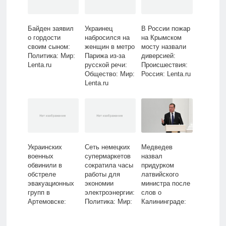
Байден заявил
Украинец
В России пожар
о гордости
набросился на
на Крымском
своим сыном:
женщин в метро
мосту назвали
Политика: Мир:
Парижа из-за
диверсией:
Lenta.ru
русской речи:
Происшествия:
Общество: Мир:
Россия: Lenta.ru
Lenta.ru
Украинских
Сеть немецких
Медведев
военных
супермаркетов
назвал
обвинили в
сократила часы
придурком
обстреле
работы для
латвийского
эвакуационных
экономии
министра после
групп в
электроэнергии:
слов о
Артемовске:
Политика: Мир:
Калининграде:
Происшествия:
Lenta.ru
Политика:
Россия: Lenta.ru
Россия: Lenta.ru