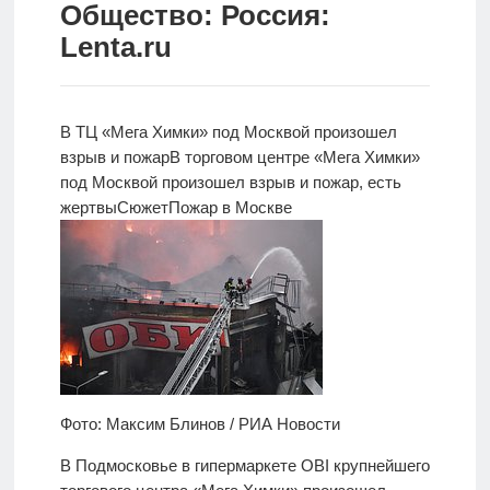
Общество: Россия:
Новости
Lenta.ru
Родителям
О
В ТЦ «Мега Химки» под
Москвой произошел
нас
взрыв и пожар
В торговом центре «Мега Химки»
под Москвой произошел взрыв и пожар, есть
Версия для
жертвы
Сюжет
Пожар в Москве
слабовидящих
Фото: Максим Блинов / РИА Новости
В Подмосковье в гипермаркете OBI крупнейшего