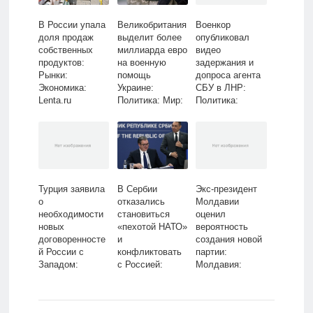
В России упала
Великобритания
Военкор
доля продаж
выделит более
опубликовал
собственных
миллиарда евро
видео
продуктов:
на военную
задержания и
Рынки:
помощь
допроса агента
Экономика:
Украине:
СБУ в ЛНР:
Lenta.ru
Политика: Мир:
Политика:
Lenta.ru
Россия: Lenta.ru
Турция заявила
В Сербии
Экс-президент
о
отказались
Молдавии
необходимости
становиться
оценил
новых
«пехотой НАТО»
вероятность
договоренносте
и
создания новой
й России с
конфликтовать
партии:
Западом:
с Россией:
Молдавия:
Политика: Мир:
Общество: Мир:
Бывший СССР:
Lenta.ru
Lenta.ru
Lenta.ru