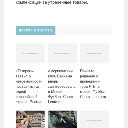
компенсации за утраченные товары.
ДРУГИЕ НОВОСТИ
«Газпром»
Американский
Принято
заявил о
клуб Бекхэма
решение о
невозможности
вновь
проведении
поставить газ
заинтересовалс
тура РПЛ в
одной
я Месси:
мороз: Футбол:
европейской
Футбол: Спорт:
Спорт: Lenta.ru
стране: Рынки:
Lenta.ru
Экономика:
Lenta.ru