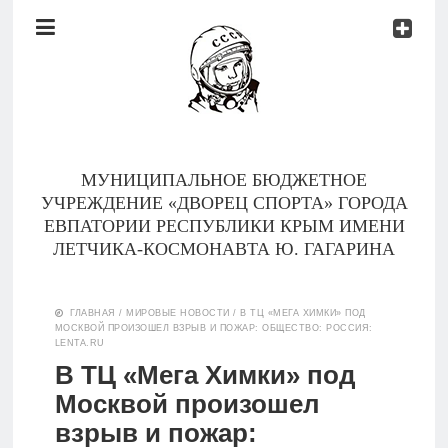
Документы
Контакты
Новости
Родителям
МУНИЦИПАЛЬНОЕ БЮДЖЕТНОЕ
О
УЧРЕЖДЕНИЕ «ДВОРЕЦ СПОРТА» ГОРОДА
нас
ЕВПАТОРИИ РЕСПУБЛИКИ КРЫМ ИМЕНИ
ЛЕТЧИКА-КОСМОНАВТА Ю. ГАГАРИНА
Версия для
Главная
слабовидящих
ГЛАВНАЯ
/
МИРОВЫЕ НОВОСТИ
/
В ТЦ «МЕГА ХИМКИ» ПОД
МОСКВОЙ ПРОИЗОШЕЛ ВЗРЫВ И ПОЖАР: ОБЩЕСТВО: РОССИЯ:
Тренеры
LENTA.RU
В ТЦ «Мега Химки» под
Документы
Москвой произошел
взрыв и пожар:
Контакты