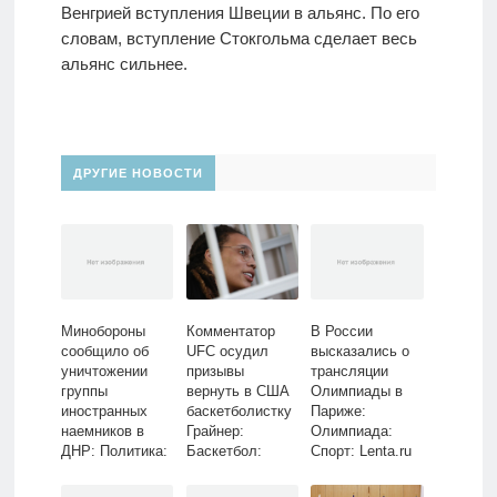
Венгрией вступления Швеции в альянс. По его
словам, вступление Стокгольма сделает весь
альянс сильнее.
ДРУГИЕ НОВОСТИ
Минобороны
Комментатор
В России
сообщило об
UFC осудил
высказались о
уничтожении
призывы
трансляции
группы
вернуть в США
Олимпиады в
иностранных
баскетболистку
Париже:
наемников в
Грайнер:
Олимпиада:
ДНР: Политика:
Баскетбол:
Спорт: Lenta.ru
Россия: Lenta.ru
Спорт: Lenta.ru