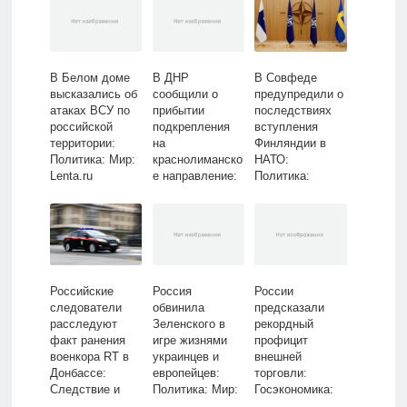
В Белом доме
В ДНР
В Совфеде
высказались об
сообщили о
предупредили о
атаках ВСУ по
прибытии
последствиях
российской
подкрепления
вступления
территории:
на
Финляндии в
Политика: Мир:
краснолиманско
НАТО:
Lenta.ru
е направление:
Политика:
Политика:
Россия: Lenta.ru
Россия: Lenta.ru
Российские
Россия
России
следователи
обвинила
предсказали
расследуют
Зеленского в
рекордный
факт ранения
игре жизнями
профицит
военкора RT в
украинцев и
внешней
Донбассе:
европейцев:
торговли:
Следствие и
Политика: Мир:
Госэкономика:
суд: Силовые
Lenta.ru
Экономика: