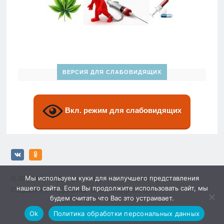
ВЕРСИЯ ДЛЯ СЛАБОВИДЯЩИХ
Вкл. режим для слабовидящих
Мы используем куки для наилучшего представления
© 2026
МБУ «Дворец спорта» им. Ю. Гагарина»
нашего сайта. Если Вы продолжите использовать сайт, мы
Создание и поддержка: sewwwa@gmail.com
будем считать что Вас это устраивает.
Ok
Политика обработки персональных данных