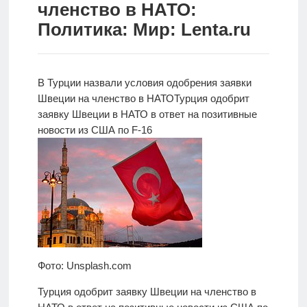
членство в НАТО:
Новости
Политика: Мир: Lenta.ru
Родителям
О
В Турции назвали условия одобрения заявки
нас
Швеции на членство в НАТО
Турция одобрит
заявку
Швеции в НАТО в ответ на позитивные
Версия для
новости из США по F-16
слабовидящих
Фото: Unsplash.com
Турция одобрит заявку Швеции на членство в