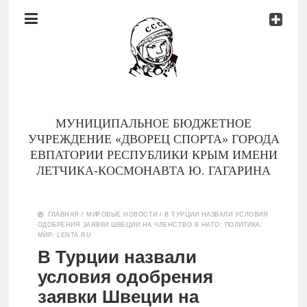
Документы
Контакты
Новости
Родителям
МУНИЦИПАЛЬНОЕ БЮДЖЕТНОЕ
О
УЧРЕЖДЕНИЕ «ДВОРЕЦ СПОРТА» ГОРОДА
нас
ЕВПАТОРИИ РЕСПУБЛИКИ КРЫМ ИМЕНИ
ЛЕТЧИКА-КОСМОНАВТА Ю. ГАГАРИНА
Версия для
Главная
слабовидящих
ГЛАВНАЯ
/
МИРОВЫЕ НОВОСТИ
/
В ТУРЦИИ НАЗВАЛИ УСЛОВИЯ
ОДОБРЕНИЯ ЗАЯВКИ ШВЕЦИИ НА ЧЛЕНСТВО В НАТО: ПОЛИТИКА:
Тренеры
МИР: LENTA.RU
В Турции назвали
Документы
условия одобрения
заявки Швеции на
Контакты