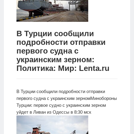
Новости
Родителям
В Турции сообщили
О
подробности отправки
нас
первого судна с
Версия для
украинским зерном:
слабовидящих
Политика: Мир: Lenta.ru
В Турции сообщили подробности отправки
первого судна с украинским зерном
Минобороны
Турции: первое судно с украинским зерном
уйдет в Ливан из Одессы в 8:30 мск