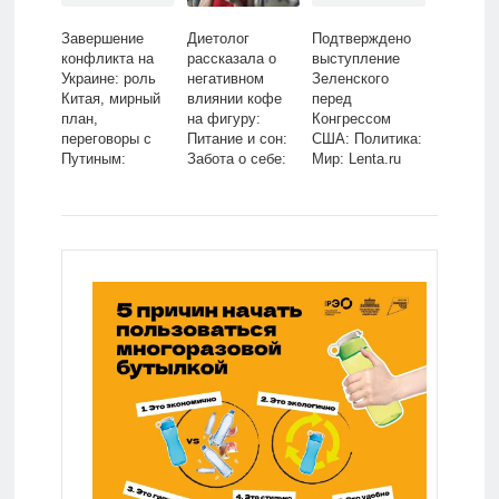
Завершение
Диетолог
Подтверждено
конфликта на
рассказала о
выступление
Украине: роль
негативном
Зеленского
Китая, мирный
влиянии кофе
перед
план,
на фигуру:
Конгрессом
переговоры с
Питание и сон:
США: Политика:
Путиным:
Забота о себе:
Мир: Lenta.ru
Политика: Мир:
Lenta.ru
Lenta.ru