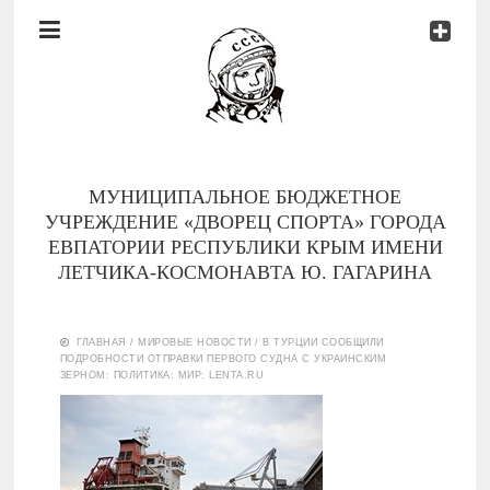
Документы
Контакты
Новости
Родителям
МУНИЦИПАЛЬНОЕ БЮДЖЕТНОЕ
О
УЧРЕЖДЕНИЕ «ДВОРЕЦ СПОРТА» ГОРОДА
нас
ЕВПАТОРИИ РЕСПУБЛИКИ КРЫМ ИМЕНИ
ЛЕТЧИКА-КОСМОНАВТА Ю. ГАГАРИНА
Версия для
Главная
слабовидящих
ГЛАВНАЯ
/
МИРОВЫЕ НОВОСТИ
/
В ТУРЦИИ СООБЩИЛИ
ПОДРОБНОСТИ ОТПРАВКИ ПЕРВОГО СУДНА С УКРАИНСКИМ
Тренеры
ЗЕРНОМ: ПОЛИТИКА: МИР: LENTA.RU
Документы
Контакты