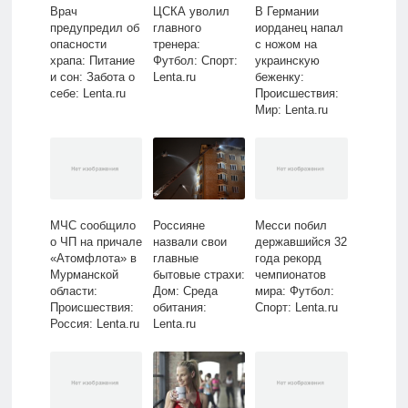
Врач
ЦСКА уволил
В Германии
предупредил об
главного
иорданец напал
опасности
тренера:
с ножом на
храпа: Питание
Футбол: Спорт:
украинскую
и сон: Забота о
Lenta.ru
беженку:
себе: Lenta.ru
Происшествия:
Мир: Lenta.ru
МЧС сообщило
Россияне
Месси побил
о ЧП на причале
назвали свои
державшийся 32
«Атомфлота» в
главные
года рекорд
Мурманской
бытовые страхи:
чемпионатов
области:
Дом: Среда
мира: Футбол:
Происшествия:
обитания:
Спорт: Lenta.ru
Россия: Lenta.ru
Lenta.ru