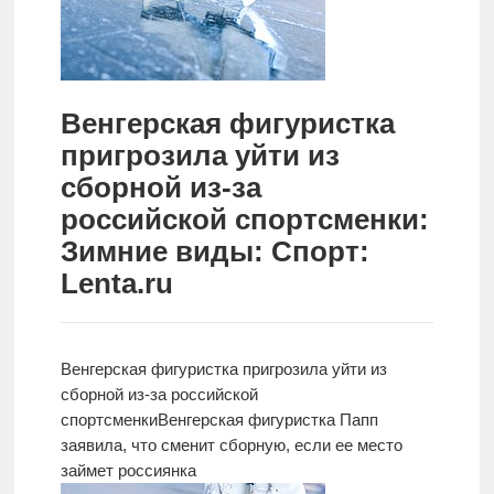
Новости
Родителям
Венгерская фигуристка
О
пригрозила уйти из
нас
сборной из-за
Версия для
российской спортсменки:
слабовидящих
Зимние виды: Спорт:
Lenta.ru
Венгерская фигуристка пригрозила уйти из
сборной из-за российской
спортсменки
Венгерская
фигуристка Папп
заявила, что сменит сборную, если ее место
займет россиянка