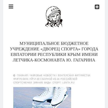
Документы
Контакты
Новости
Родителям
МУНИЦИПАЛЬНОЕ БЮДЖЕТНОЕ
О
УЧРЕЖДЕНИЕ «ДВОРЕЦ СПОРТА» ГОРОДА
нас
ЕВПАТОРИИ РЕСПУБЛИКИ КРЫМ ИМЕНИ
ЛЕТЧИКА-КОСМОНАВТА Ю. ГАГАРИНА
Версия для
Главная
слабовидящих
ГЛАВНАЯ
/
МИРОВЫЕ НОВОСТИ
/
ВЕНГЕРСКАЯ ФИГУРИСТКА
ПРИГРОЗИЛА УЙТИ ИЗ СБОРНОЙ ИЗ-ЗА РОССИЙСКОЙ
Тренеры
СПОРТСМЕНКИ: ЗИМНИЕ ВИДЫ: СПОРТ: LENTA.RU
Документы
Контакты