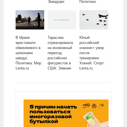
Эквадоре:
Политика:
Происшествия:
Россия: Lenta.ru
Путешествия:
Lenta.ru
В Иране
Тарасова
Юный
арестовали
отреагировала
российский
обвиняемого в
на возможный
хоккеист умер
шпионаже
переход
после
шведа:
российских
тренировки:
Политика: Мир:
фигуристов в
Хоккей: Спорт:
Lenta.ru
США: Зимние
Lenta.ru
виды: Спорт:
Lenta.ru