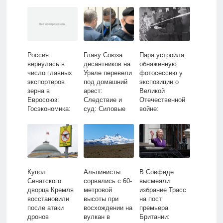
Россия
Главу Союза
Пара устроила
вернулась в
десантников на
обнаженную
число главных
Урале перевели
фотосессию у
экспортеров
под домашний
экспозиции о
зерна в
арест:
Великой
Евросоюз:
Следствие и
Отечественной
Госэкономика:
суд: Силовые
войне:
Экономика:
структуры:
Общество:
Lenta.ru
Lenta.ru
Россия: Lenta.ru
Купол
Альпинисты
В Совфеде
Сенатского
сорвались с 60-
высмеяли
дворца Кремля
метровой
избрание Трасс
восстановили
высоты при
на пост
после атаки
восхождении на
премьера
дронов
вулкан в
Британии: