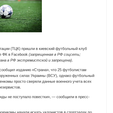
тации (ТЦК) пришли в киевский футбольный клуб
е ФК в Facebook
(запрещенная в РФ соцсеть;
нана в РФ экстремистской и запрещена)
.
сообщил изданию «Страна», что 25 футболистам
ооруженных силах Украины (ВСУ), однако футбольный
оенкомы просто сверяли данные военного учета всех
езервистов.
нды не поступало повестки», — сообщили в пресс-
 военкомы начали искать уклонистов в спортзалах по