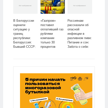
Lenta.ru
В Белоруссии
«Газпром»
Россиянам
оценили
поставил
рассказали об
ситуацию у
оплатившей газ
опасной
границ
рублями
инфекции в
республики:
компании
разливном пиве:
Белоруссия:
только 30
Питание и сон:
Бывший СССР:
процентов
Забота о себе:
Lenta.ru
топлива:
Lenta.ru
Госэкономика:
Экономика:
Lenta.ru