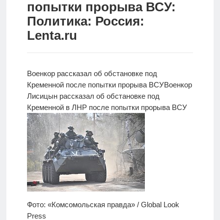
попытки прорыва ВСУ:
Новости
Политика: Россия:
Lenta.ru
Родителям
О
нас
Военкор рассказал об обстановке под
Кременной после попытки прорыва ВСУ
Военкор
Версия для
Лисицын
рассказал об обстановке под
слабовидящих
Кременной в ЛНР после попытки прорыва ВСУ
Фото: «Комсомольская правда» / Global Look
Press