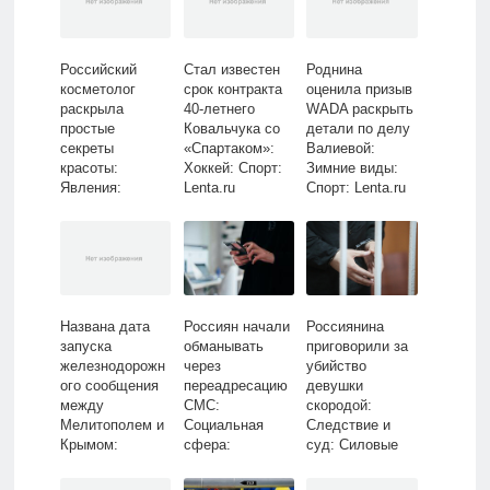
Российский
Стал известен
Роднина
косметолог
срок контракта
оценила призыв
раскрыла
40-летнего
WADA раскрыть
простые
Ковальчука со
детали по делу
секреты
«Спартаком»:
Валиевой:
красоты:
Хоккей: Спорт:
Зимние виды:
Явления:
Lenta.ru
Спорт: Lenta.ru
Ценности:
Lenta.ru
Названа дата
Россиян начали
Россиянина
запуска
обманывать
приговорили за
железнодорожн
через
убийство
ого сообщения
переадресацию
девушки
между
СМС:
скородой:
Мелитополем и
Социальная
Следствие и
Крымом:
сфера:
суд: Силовые
Россия:
Экономика:
структуры:
Путешествия:
Lenta.ru
Lenta.ru