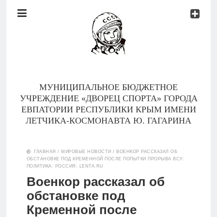
Документы
Контакты
Новости
Родителям
МУНИЦИПАЛЬНОЕ БЮДЖЕТНОЕ
О
УЧРЕЖДЕНИЕ «ДВОРЕЦ СПОРТА» ГОРОДА
нас
ЕВПАТОРИИ РЕСПУБЛИКИ КРЫМ ИМЕНИ
ЛЕТЧИКА-КОСМОНАВТА Ю. ГАГАРИНА
Версия для
Главная
слабовидящих
ГЛАВНАЯ
/
МИРОВЫЕ НОВОСТИ
/
ВОЕНКОР РАССКАЗАЛ ОБ
ОБСТАНОВКЕ ПОД КРЕМЕННОЙ ПОСЛЕ ПОПЫТКИ ПРОРЫВА ВСУ:
Тренеры
ПОЛИТИКА: РОССИЯ: LENTA.RU
Военкор рассказал об
Документы
обстановке под
Кременной после
Контакты