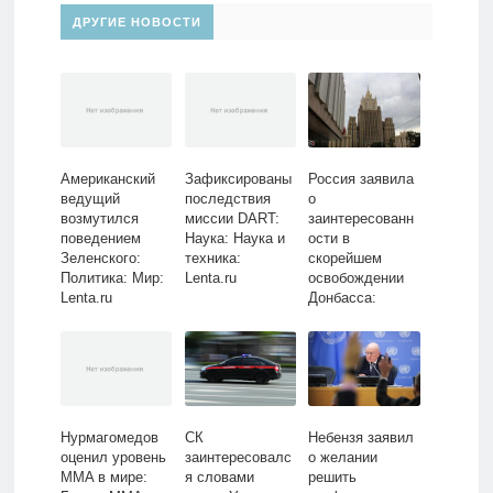
ДРУГИЕ НОВОСТИ
Американский
Зафиксированы
Россия заявила
ведущий
последствия
о
возмутился
миссии DART:
заинтересованн
поведением
Наука: Наука и
ости в
Зеленского:
техника:
скорейшем
Политика: Мир:
Lenta.ru
освобождении
Lenta.ru
Донбасса:
Политика: Мир:
Lenta.ru
Нурмагомедов
СК
Небензя заявил
оценил уровень
заинтересовалс
о желании
MMA в мире:
я словами
решить