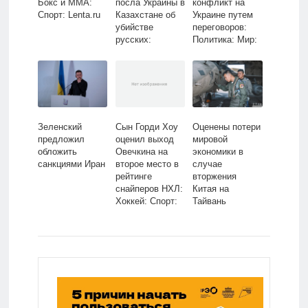
Бокс и ММА:
посла Украины в
конфликт на
Спорт: Lenta.ru
Казахстане об
Украине путем
убийстве
переговоров:
русских:
Политика: Мир:
Следствие и
Lenta.ru
суд: Силовые
структуры:
Lenta.ru
Зеленский
Сын Горди Хоу
Оценены потери
предложил
оценил выход
мировой
обложить
Овечкина на
экономики в
санкциями Иран
второе место в
случае
рейтинге
вторжения
снайперов НХЛ:
Китая на
Хоккей: Спорт:
Тайвань
Lenta.ru