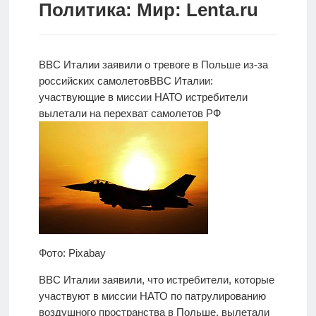
Политика: Мир: Lenta.ru
Новости
Родителям
ВВС Италии заявили о тревоге в Польше из-за
О
российских самолетов
ВВС Италии:
нас
участвующие в
миссии НАТО истребители
вылетали на перехват самолетов РФ
Версия для
слабовидящих
Фото: Pixabay
ВВС Италии заявили, что истребители, которые
участвуют в миссии НАТО по патрулированию
воздушного пространства в Польше, вылетали