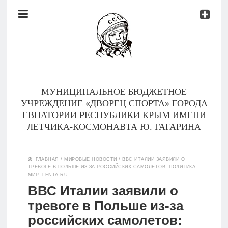
Документы
Контакты
Новости
Родителям
МУНИЦИПАЛЬНОЕ БЮДЖЕТНОЕ
О
УЧРЕЖДЕНИЕ «ДВОРЕЦ СПОРТА» ГОРОДА
нас
ЕВПАТОРИИ РЕСПУБЛИКИ КРЫМ ИМЕНИ
ЛЕТЧИКА-КОСМОНАВТА Ю. ГАГАРИНА
Версия для
Главная
слабовидящих
ГЛАВНАЯ
/
МИРОВЫЕ НОВОСТИ
/
ВВС ИТАЛИИ ЗАЯВИЛИ О
ТРЕВОГЕ В ПОЛЬШЕ ИЗ-ЗА РОССИЙСКИХ САМОЛЕТОВ: ПОЛИТИКА:
Тренеры
МИР: LENTA.RU
ВВС Италии заявили о
Документы
тревоге в Польше из-за
российских самолетов:
Контакты