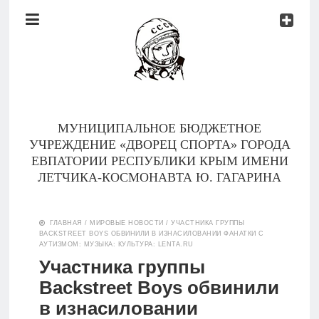
Документы
Контакты
Новости
Родителям
МУНИЦИПАЛЬНОЕ БЮДЖЕТНОЕ
О
УЧРЕЖДЕНИЕ «ДВОРЕЦ СПОРТА» ГОРОДА
нас
ЕВПАТОРИИ РЕСПУБЛИКИ КРЫМ ИМЕНИ
ЛЕТЧИКА-КОСМОНАВТА Ю. ГАГАРИНА
Версия для
Главная
слабовидящих
ГЛАВНАЯ
/
МИРОВЫЕ НОВОСТИ
/
УЧАСТНИКА ГРУППЫ
BACKSTREET BOYS ОБВИНИЛИ В ИЗНАСИЛОВАНИИ ФАНАТКИ С
Тренеры
АУТИЗМОМ: МУЗЫКА: КУЛЬТУРА: LENTA.RU
Участника группы
Документы
Backstreet Boys обвинили
в изнасиловании
Контакты