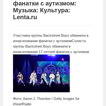
фанатки с аутизмом:
Новости
Музыка: Культура:
Lenta.ru
Родителям
О
нас
Участника группы Backstreet Boys обвинили в
изнасиловании фанатки с аутизмом
Солиста
Версия для
группы Backstreet
Boys обвинили в
слабовидящих
изнасиловании 17-летней фанатки с аутизмом
Фото: Aaron J. Thornton / Getty Images for
iHeartRadio