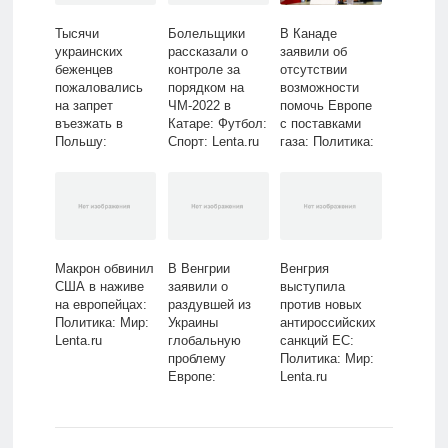
Тысячи
Болельщики
В Канаде
украинских
рассказали о
заявили об
беженцев
контроле за
отсутствии
пожаловались
порядком на
возможности
на запрет
ЧМ-2022 в
помочь Европе
въезжать в
Катаре: Футбол:
с поставками
Польшу:
Спорт: Lenta.ru
газа: Политика:
Политика: Мир:
Мир: Lenta.ru
Lenta.ru
Макрон обвинил
В Венгрии
Венгрия
США в наживе
заявили о
выступила
на европейцах:
раздувшей из
против новых
Политика: Мир:
Украины
антироссийских
Lenta.ru
глобальную
санкций ЕС:
проблему
Политика: Мир:
Европе:
Lenta.ru
Политика: Мир:
Lenta.ru