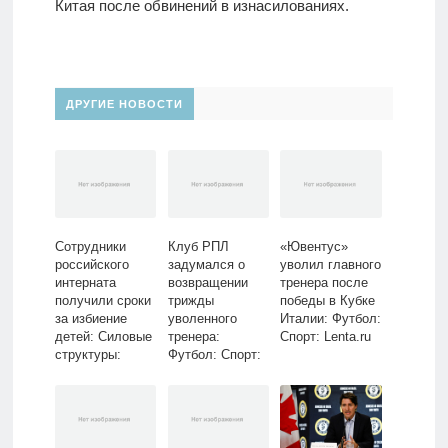
Китая после обвинений в изнасилованиях.
ДРУГИЕ НОВОСТИ
Сотрудники
Клуб РПЛ
«Ювентус»
российского
задумался о
уволил главного
интерната
возвращении
тренера после
получили сроки
трижды
победы в Кубке
за избиение
уволенного
Италии: Футбол:
детей: Силовые
тренера:
Спорт: Lenta.ru
структуры:
Футбол: Спорт:
Lenta.ru
Lenta.ru