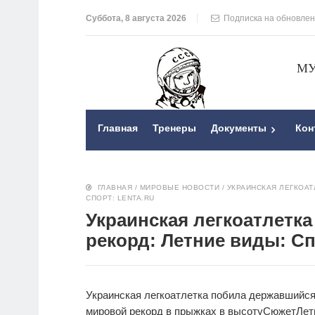
Суббота, 8 августа 2026
Подписка на обновле
МУ
Главная
Тренеры
Документы
Кон
ГЛАВНАЯ
/
МИРОВЫЕ НОВОСТИ
/
УКРАИНСКАЯ ЛЕГКОАТ
СПОРТ: LENTA.RU
Украинская легкоатлетк
рекорд: Летние виды: Сп
Украинская легкоатлетка побила державшийся
мировой рекорд в прыжках в высоту
Сюжет
Лет