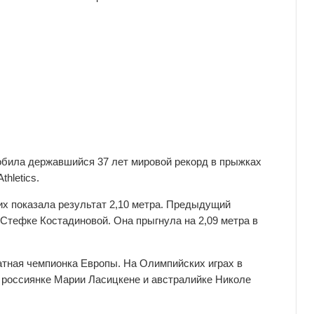
обила державшийся 37 лет мировой рекорд в прыжках
hletics.
их показала результат 2,10 метра. Предыдущий
Стефке Костадиновой. Она прыгнула на 2,09 метра в
атная чемпионка Европы. На Олимпийских играх в
в россиянке Марии Ласицкене и австралийке Николе