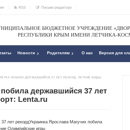
ния
RSS
Письмо редактору
НИЦИПАЛЬНОЕ БЮДЖЕТНОЕ УЧРЕЖДЕНИЕ «ДВОРЕ
РЕСПУБЛИКИ КРЫМ ИМЕНИ ЛЕТЧИКА-КОС
такты
Новости
Родителям
О нас
Версия для с
ЛЕТКА ПОБИЛА ДЕРЖАВШИЙСЯ 37 ЛЕТ РЕКОРД: ЛЕТНИЕ ВИДЫ:
а побила державшийся 37 лет
орт: Lenta.ru
 37 лет рекорд
Украинка Ярослава Магучих побила
ние Олимпийские игры