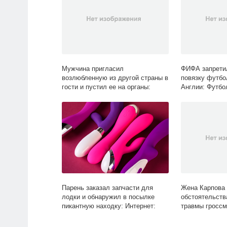
Мужчина пригласил
ФИФА запрети
возлюбленную из другой страны в
повязку футбо
гости и пустил ее на органы:
Англии: Футбол
Происшествия: Из жизни: Lenta.ru
Парень заказал запчасти для
Жена Карпова 
лодки и обнаружил в посылке
обстоятельств
пикантную находку: Интернет:
травмы гроссм
Интернет и СМИ: Lenta.ru
виды: Спорт: L