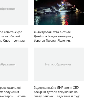
ла капитанскую
49-метровая яхта в стиле
листа сборной
Джеймса Бонда затонула у
: Спорт: Lenta.ru
берегов Греции: Явления:
Ценности: Lenta.ru
рассказала об
Задержанный в ЛНР агент СБУ
ах получения
раскрыл детали покушения на
ейстером: Летние
главу района: Следствие и суд:
enta.ru
Силовые структуры: Lenta.ru