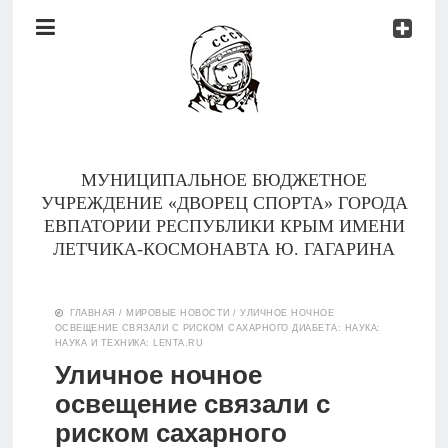
Документы
Контакты
Новости
Родителям
МУНИЦИПАЛЬНОЕ БЮДЖЕТНОЕ
О
УЧРЕЖДЕНИЕ «ДВОРЕЦ СПОРТА» ГОРОДА
нас
ЕВПАТОРИИ РЕСПУБЛИКИ КРЫМ ИМЕНИ
ЛЕТЧИКА-КОСМОНАВТА Ю. ГАГАРИНА
Версия для
Главная
слабовидящих
ГЛАВНАЯ
/
МИРОВЫЕ НОВОСТИ
/
УЛИЧНОЕ НОЧНОЕ
ОСВЕЩЕНИЕ СВЯЗАЛИ С РИСКОМ САХАРНОГО ДИАБЕТА: НАУКА:
Тренеры
НАУКА И ТЕХНИКА: LENTA.RU
Уличное ночное
Документы
освещение связали с
риском сахарного
Контакты