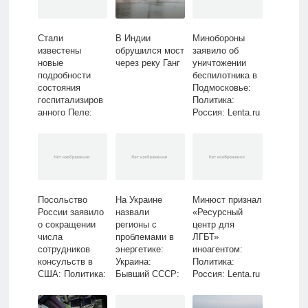
Стали
В Индии
Минобороны
известены
обрушился мост
заявило об
новые
через реку Ганг
уничтожении
подробности
беспилотника в
состояния
Подмосковье:
госпитализиров
Политика:
анного Пеле:
Россия: Lenta.ru
Футбол: Спорт:
Lenta.ru
Посольство
На Украине
Минюст признал
России заявило
назвали
«Ресурсный
о сокращении
регионы с
центр для
числа
проблемами в
ЛГБТ»
сотрудников
энергетике:
иноагентом:
консульств в
Украина:
Политика:
США: Политика:
Бывший СССР:
Россия: Lenta.ru
Мир: Lenta.ru
Lenta.ru