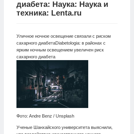
диабета: Наука: Наука и
Новости
техника: Lenta.ru
Родителям
О
Уличное ночное освещение связали с риском
нас
сахарного диабета
Diabetologia: в районах с
ярким
ночным освещением увеличен риск
Версия для
сахарного диабета
слабовидящих
Фото: Andre Benz / Unsplash
Ученые Шанхайского университета выяснили,