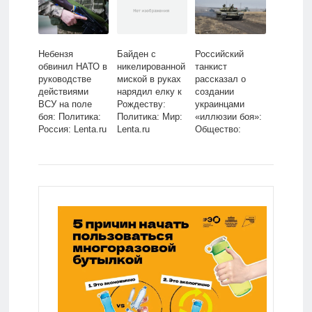
Небензя
Байден с
Российский
обвинил НАТО в
никелированной
танкист
руководстве
миской в руках
рассказал о
действиями
нарядил елку к
создании
ВСУ на поле
Рождеству:
украинцами
боя: Политика:
Политика: Мир:
«иллюзии боя»:
Россия: Lenta.ru
Lenta.ru
Общество:
Россия: Lenta.ru