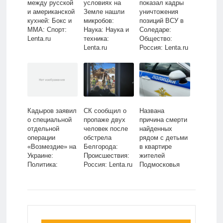
между русской
условиях на
показал кадры
и американской
Земле нашли
уничтожения
кухней: Бокс и
микробов:
позиций ВСУ в
ММА: Спорт:
Наука: Наука и
Соледаре:
Lenta.ru
техника:
Общество:
Lenta.ru
Россия: Lenta.ru
Кадыров заявил
СК сообщил о
Названа
о специальной
пропаже двух
причина смерти
отдельной
человек после
найденных
операции
обстрела
рядом с детьми
«Возмездие» на
Белгорода:
в квартире
Украине:
Происшествия:
жителей
Политика:
Россия: Lenta.ru
Подмосковья
Россия: Lenta.ru