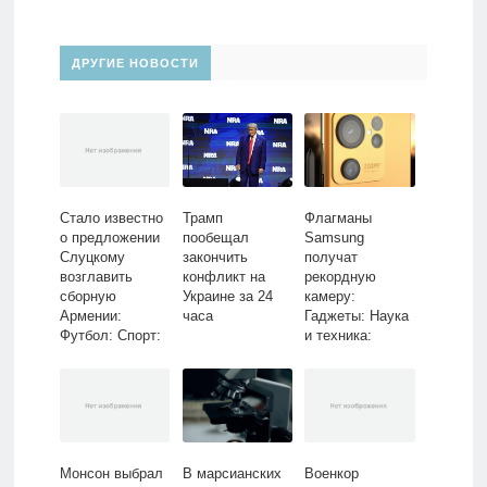
ДРУГИЕ НОВОСТИ
Стало известно
Флагманы
Трамп
о предложении
Samsung
пообещал
Слуцкому
получат
закончить
возглавить
рекордную
конфликт на
сборную
камеру:
Украине за 24
Армении:
Гаджеты: Наука
часа
Футбол: Спорт:
и техника:
Lenta.ru
Lenta.ru
Монсон выбрал
В марсианских
Военкор