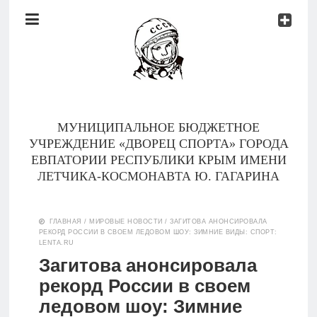
Документы
Контакты
Новости
Родителям
МУНИЦИПАЛЬНОЕ БЮДЖЕТНОЕ
О
УЧРЕЖДЕНИЕ «ДВОРЕЦ СПОРТА» ГОРОДА
нас
ЕВПАТОРИИ РЕСПУБЛИКИ КРЫМ ИМЕНИ
ЛЕТЧИКА-КОСМОНАВТА Ю. ГАГАРИНА
Версия для
Главная
слабовидящих
ГЛАВНАЯ
/
МИРОВЫЕ НОВОСТИ
/
ЗАГИТОВА АНОНСИРОВАЛА
РЕКОРД РОССИИ В СВОЕМ ЛЕДОВОМ ШОУ: ЗИМНИЕ ВИДЫ: СПОРТ:
Тренеры
LENTA.RU
Загитова анонсировала
Документы
рекорд России в своем
ледовом шоу: Зимние
Контакты