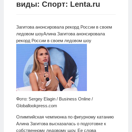
виды: Спорт: Lenta.ru
Новости
Родителям
Загитова анонсировала рекорд России в своем
О
ледовом шоу
Алина Загитова анонсировала
нас
рекорд России в своем ледовом шоу
Версия для
слабовидящих
Фото: Sergey Elagin / Business Online /
Globallookpress.com
Олимпийская чемпионка по фигурному катанию
Алина Загитова высказалась о подготовке к
собственному ледовому шоу. Ее слова