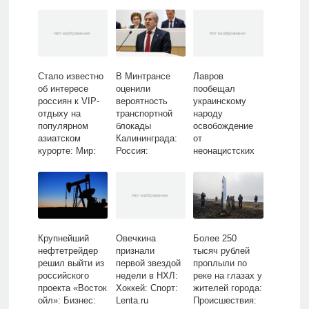
Стало известно
В Минтрансе
Лавров
об интересе
оценили
пообещал
россиян к VIP-
вероятность
украинскому
отдыху на
транспортной
народу
популярном
блокады
освобождение
азиатском
Калининграда:
от
курорте: Мир:
Россия:
неонацистских
Путешествия:
Путешествия:
правителей:
Lenta.ru
Lenta.ru
Политика: Мир:
Lenta.ru
Крупнейший
Овечкина
Более 250
нефтетрейдер
признали
тысяч рублей
решил выйти из
первой звездой
проплыли по
российского
недели в НХЛ:
реке на глазах у
проекта «Восток
Хоккей: Спорт:
жителей города:
ойл»: Бизнес:
Lenta.ru
Происшествия: