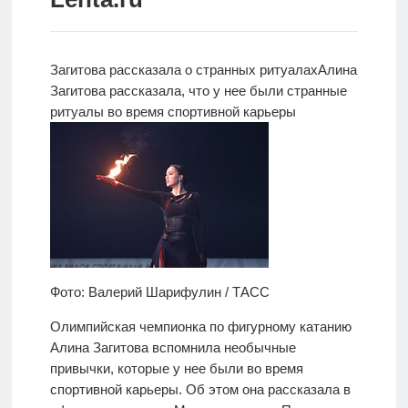
Новости
Родителям
Загитова рассказала о странных ритуалах
Алина
Загитова рассказала, что у нее были странные
О
ритуалы во время спортивной карьеры
нас
Версия для
слабовидящих
Фото: Валерий Шарифулин / ТАСС
Олимпийская чемпионка по фигурному катанию
Алина Загитова вспомнила необычные
привычки, которые у нее были во время
спортивной карьеры. Об этом она рассказала в