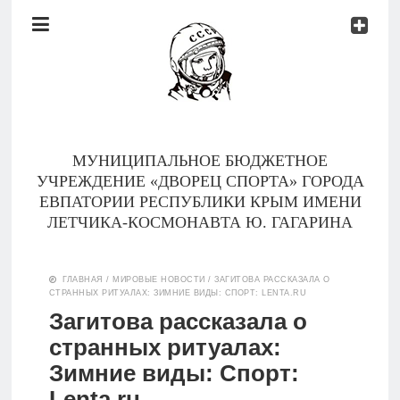
Документы
Контакты
Новости
Родителям
МУНИЦИПАЛЬНОЕ БЮДЖЕТНОЕ
О
УЧРЕЖДЕНИЕ «ДВОРЕЦ СПОРТА» ГОРОДА
нас
ЕВПАТОРИИ РЕСПУБЛИКИ КРЫМ ИМЕНИ
ЛЕТЧИКА-КОСМОНАВТА Ю. ГАГАРИНА
Версия для
Главная
слабовидящих
ГЛАВНАЯ
/
МИРОВЫЕ НОВОСТИ
/
ЗАГИТОВА РАССКАЗАЛА О
СТРАННЫХ РИТУАЛАХ: ЗИМНИЕ ВИДЫ: СПОРТ: LENTA.RU
Тренеры
Загитова рассказала о
странных ритуалах:
Документы
Зимние виды: Спорт:
Контакты
Lenta.ru