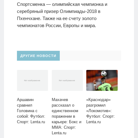
Спортсменка — олимпийская чемпионка и
серебряный призер Олимпиады-2018 в
Пхенчхане. Также на ее счету золото
чемпионатов России, Европы и мира.
ДРУГИЕ НОВОСТИ
Аршавин
Махачев
«Краснодар»
сравнил
рассказал о
разгромил
Головина с
единственном
«Локомотив»:
собой: Футбол:
поражении в
Футбол: Спорт:
Спорт: Lenta.ru
карьере: Бокс и
Lenta.ru
ММА: Спорт:
Lenta.ru