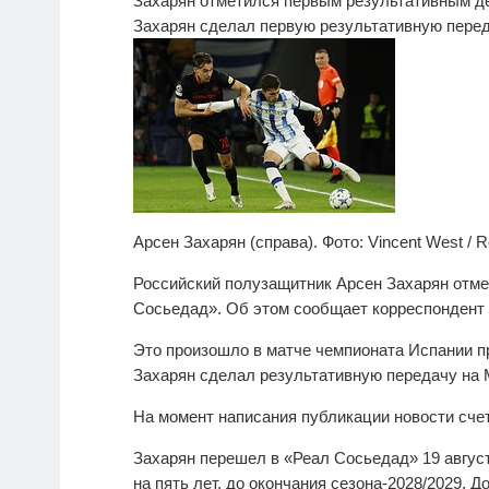
Захарян отметился первым результативным д
Захарян сделал первую результативную пере
Арсен Захарян (справа). Фото: Vincent West / R
Российский полузащитник Арсен Захарян отм
Сосьедад». Об этом сообщает корреспондент 
Это произошло в матче чемпионата Испании п
Захарян сделал результативную передачу на
На момент написания публикации новости счет 
Захарян перешел в «Реал Сосьедад» 19 август
на пять лет, до окончания сезона-2028/2029. Д