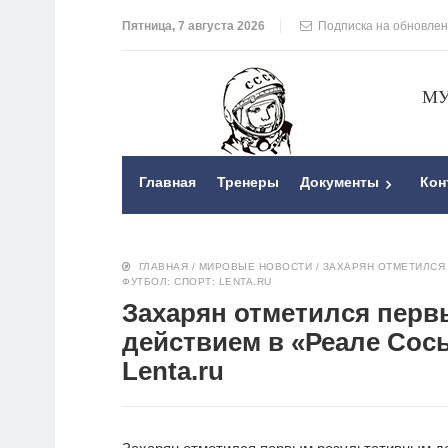
Пятница, 7 августа 2026
Подписка на обновле
МУ
Главная
Тренеры
Документы
Кон
ГЛАВНАЯ
/
МИРОВЫЕ НОВОСТИ
/
ЗАХАРЯН ОТМЕТИЛСЯ
ФУТБОЛ: СПОРТ: LENTA.RU
Захарян отметился пер
действием в «Реале Сос
Lenta.ru