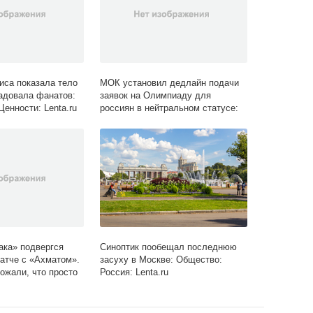
иса показала тело
МОК установил дедлайн подачи
радовала фанатов:
заявок на Олимпиаду для
енности: Lenta.ru
россиян в нейтральном статусе:
Олимпиада: Спорт: Lenta.ru
ака» подвергся
Синоптик пообещал последнюю
атче с «Ахматом».
засуху в Москве: Общество:
ожали, что просто
Россия: Lenta.ru
ни не уедут:
 Lenta.ru