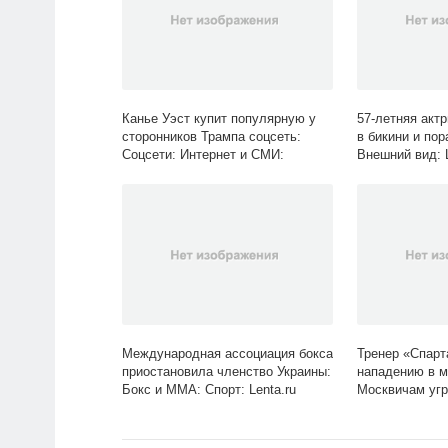
Канье Уэст купит популярную у
57-летняя актр
сторонников Трампа соцсеть:
в бикини и по
Coцсети: Интернет и СМИ:
Внешний вид: Ц
Lenta.ru
Международная ассоциация бокса
Тренер «Спарт
приостановила членство Украины:
нападению в м
Бокс и ММА: Спорт: Lenta.ru
Москвичам угр
так они из Чеч
Футбол: Спорт: