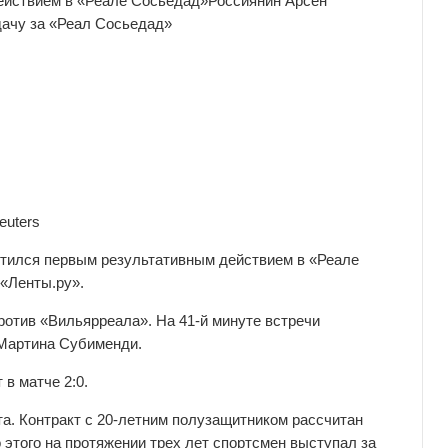
ействием в «Реале Сосьедад»
Россиянин Арсен
дачу за «Реал Сосьедад»
euters
етился первым результативным действием в «Реале
«Ленты.ру».
ротив «Вильярреала». На 41-й минуте встречи
 Мартина Субименди.
в матче 2:0.
а. Контракт с 20-летним полузащитником рассчитан
о этого на протяжении трех лет спортсмен выступал за