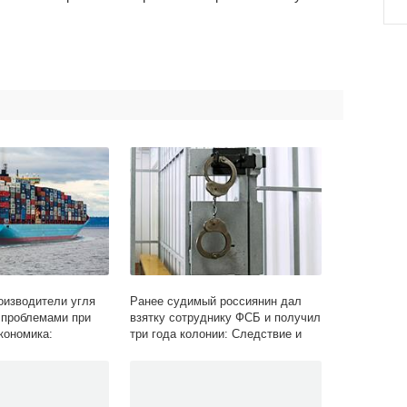
оизводители угля
Ранее судимый россиянин дал
 проблемами при
взятку сотруднику ФСБ и получил
кономика:
три года колонии: Следствие и
ta.ru
суд: Силовые структуры: Lenta.ru