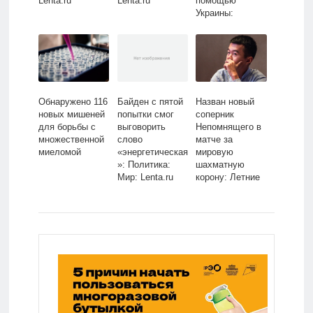
Lenta.ru
Lenta.ru
помощью
Украины:
Политика: Мир:
Lenta.ru
Обнаружено 116
Байден с пятой
Назван новый
новых мишеней
попытки смог
соперник
для борьбы с
выговорить
Непомнящего в
множественной
слово
матче за
миеломой
«энергетическая
мировую
»: Политика:
шахматную
Мир: Lenta.ru
корону: Летние
виды: Спорт:
Lenta.ru