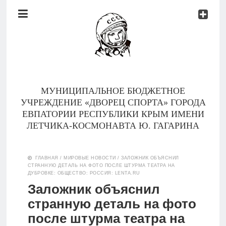
Документы
Контакты
Новости
Родителям
МУНИЦИПАЛЬНОЕ БЮДЖЕТНОЕ
О
УЧРЕЖДЕНИЕ «ДВОРЕЦ СПОРТА» ГОРОДА
нас
ЕВПАТОРИИ РЕСПУБЛИКИ КРЫМ ИМЕНИ
ЛЕТЧИКА-КОСМОНАВТА Ю. ГАГАРИНА
Версия для
Главная
слабовидящих
ГЛАВНАЯ
/
МИРОВЫЕ НОВОСТИ
/
ЗАЛОЖНИК ОБЪЯСНИЛ
СТРАННУЮ ДЕТАЛЬ НА ФОТО ПОСЛЕ ШТУРМА ТЕАТРА НА
Тренеры
ДУБРОВКЕ: ОБЩЕСТВО: РОССИЯ: LENTA.RU
Заложник объяснил
Документы
странную деталь на фото
после штурма театра на
Контакты