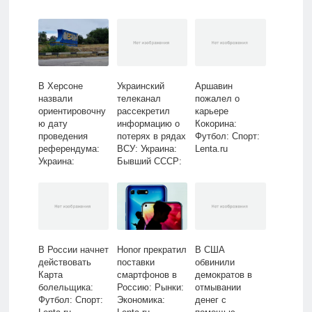
В Херсоне
Украинский
Аршавин
назвали
телеканал
пожалел о
ориентировочну
рассекретил
карьере
ю дату
информацию о
Кокорина:
проведения
потерях в рядах
Футбол: Спорт:
референдума:
ВСУ: Украина:
Lenta.ru
Украина:
Бывший СССР:
Бывший СССР:
Lenta.ru
Lenta.ru
В России начнет
Honor прекратил
В США
действовать
поставки
обвинили
Карта
смартфонов в
демократов в
болельщика:
Россию: Рынки:
отмывании
Футбол: Спорт:
Экономика:
денег с