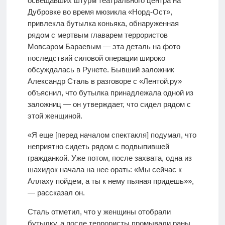
освещавших штурм театрального центра на
Дубровке во время мюзикла «Норд-Ост»,
привлекла бутылка коньяка, обнаруженная
рядом с мертвым главарем террористов
Мовсаром Бараевым — эта деталь на фото
последствий силовой операции широко
обсуждалась в Рунете. Бывший заложник
Александр Сталь в разговоре с «Лентой.ру»
объяснил, что бутылка принадлежала одной из
заложниц — он утверждает, что сидел рядом с
этой женщиной.
«Я еще [перед началом спектакля] подумал, что
неприятно сидеть рядом с подвыпившей
гражданкой. Уже потом, после захвата, одна из
шахидок начала на нее орать: «Мы сейчас к
Аллаху пойдем, а ты к нему пьяная придешь»»,
— рассказал он.
Сталь отметил, что у женщины отобрали
бутылку, а после террористы промывали раны