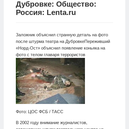
Дубровке: Общество:
Новости
Россия: Lenta.ru
Родителям
О
Заложник объяснил странную деталь на фото
нас
после штурма театра на Дубровке
Переживший
«Норд-Ост» объяснил появление коньяка на
Версия для
фото с телом главаря террористов
слабовидящих
Фото: ЦОС ФСБ / ТАСС
В 2002 году внимание журналистов,