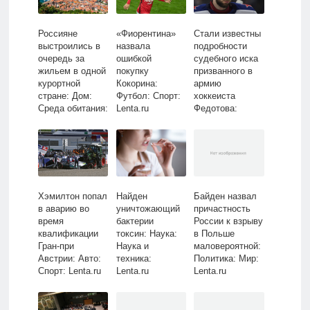
Россияне
«Фиорентина»
Стали известны
выстроились в
назвала
подробности
очередь за
ошибкой
судебного иска
жильем в одной
покупку
призванного в
курортной
Кокорина:
армию
стране: Дом:
Футбол: Спорт:
хоккеиста
Среда обитания:
Lenta.ru
Федотова:
Lenta.ru
Хоккей: Спорт:
Lenta.ru
Хэмилтон попал
Найден
Байден назвал
в аварию во
уничтожающий
причастность
время
бактерии
России к взрыву
квалификации
токсин: Наука:
в Польше
Гран-при
Наука и
маловероятной:
Австрии: Авто:
техника:
Политика: Мир:
Спорт: Lenta.ru
Lenta.ru
Lenta.ru