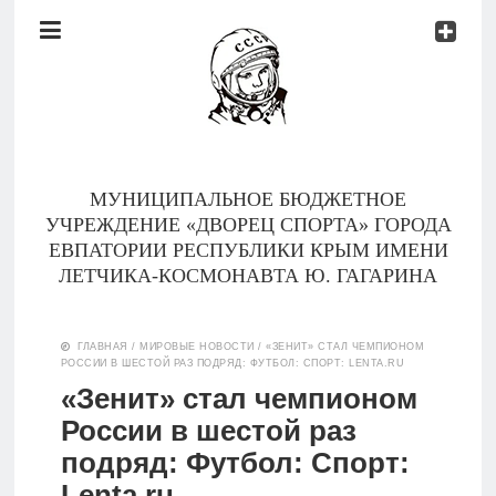
Документы
Контакты
Новости
Родителям
МУНИЦИПАЛЬНОЕ БЮДЖЕТНОЕ
О
УЧРЕЖДЕНИЕ «ДВОРЕЦ СПОРТА» ГОРОДА
нас
ЕВПАТОРИИ РЕСПУБЛИКИ КРЫМ ИМЕНИ
ЛЕТЧИКА-КОСМОНАВТА Ю. ГАГАРИНА
Версия для
Главная
слабовидящих
ГЛАВНАЯ
/
МИРОВЫЕ НОВОСТИ
/
«ЗЕНИТ» СТАЛ ЧЕМПИОНОМ
РОССИИ В ШЕСТОЙ РАЗ ПОДРЯД: ФУТБОЛ: СПОРТ: LENTA.RU
Тренеры
«Зенит» стал чемпионом
России в шестой раз
Документы
подряд: Футбол: Спорт:
Контакты
Lenta.ru