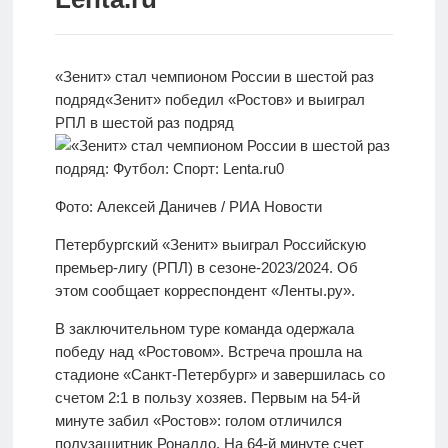
Новости
Родителям
«Зенит» стал чемпионом России в шестой раз
подряд
«Зенит» победил «Ростов» и выиграл
О
РПЛ в
шестой раз подряд
нас
Версия для
Фото: Алексей Даничев / РИА Новости
слабовидящих
Петербургский «Зенит» выиграл Российскую
премьер-лигу (РПЛ) в сезоне-2023/2024. Об
этом сообщает корреспондент «Ленты.ру».
В заключительном туре команда одержала
победу над «Ростовом». Встреча прошла на
стадионе «Санкт-Петербург» и завершилась со
счетом 2:1 в пользу хозяев. Первым на 54-й
минуте забил «Ростов»: голом отличился
полузащитник Роналдо. На 64-й минуте счет