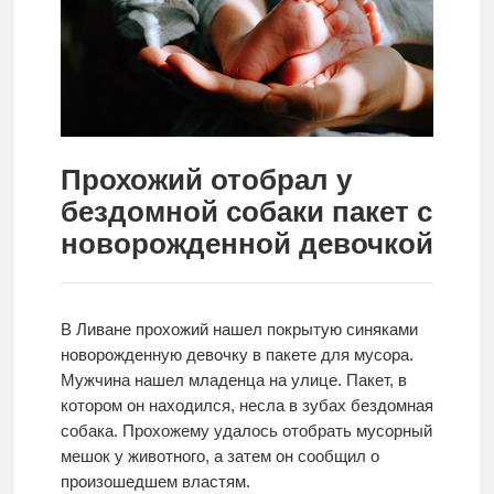
Новости
Родителям
О
нас
Прохожий отобрал у
бездомной собаки пакет с
Версия для
слабовидящих
новорожденной девочкой
В Ливане прохожий нашел покрытую синяками
новорожденную девочку в пакете для мусора.
Мужчина нашел младенца на улице. Пакет, в
котором он находился, несла в зубах бездомная
собака. Прохожему удалось отобрать мусорный
мешок у животного, а затем он сообщил о
произошедшем властям.