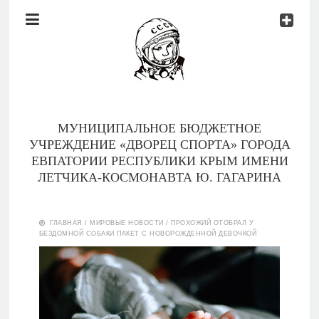
Документы
Контакты
Новости
Родителям
МУНИЦИПАЛЬНОЕ БЮДЖЕТНОЕ
О
УЧРЕЖДЕНИЕ «ДВОРЕЦ СПОРТА» ГОРОДА
нас
ЕВПАТОРИИ РЕСПУБЛИКИ КРЫМ ИМЕНИ
ЛЕТЧИКА-КОСМОНАВТА Ю. ГАГАРИНА
Версия для
Главная
слабовидящих
ГЛАВНАЯ
/
МИРОВЫЕ НОВОСТИ
/
ПРОХОЖИЙ ОТОБРАЛ У
БЕЗДОМНОЙ СОБАКИ ПАКЕТ С НОВОРОЖДЕННОЙ ДЕВОЧКОЙ
Тренеры
Документы
Контакты