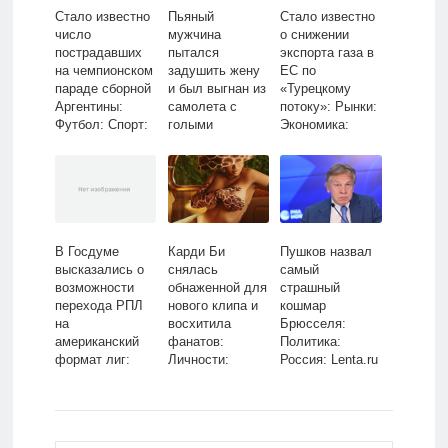
Стало известно
Пьяный
Стало известно
число
мужчина
о снижении
пострадавших
пытался
экспорта газа в
на чемпионском
задушить жену
ЕС по
параде сборной
и был выгнан из
«Турецкому
Аргентины:
самолета с
потоку»: Рынки:
Футбол: Спорт:
голыми
Экономика:
Lenta.ru
ягодицами
Lenta.ru
В Госдуме
Карди Би
Пушков назвал
высказались о
снялась
самый
возможности
обнаженной для
страшный
перехода РПЛ
нового клипа и
кошмар
на
восхитила
Брюсселя:
американский
фанатов:
Политика:
формат лиг:
Личности:
Россия: Lenta.ru
Футбол: Спорт:
Ценности:
Lenta.ru
Lenta.ru