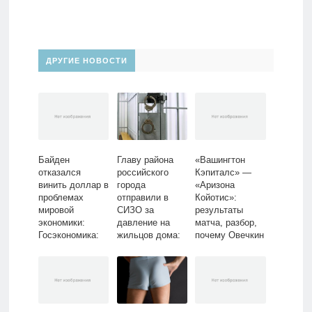
ДРУГИЕ НОВОСТИ
Байден
Главу района
«Вашингтон
отказался
российского
Кэпиталc» —
винить доллар в
города
«Аризона
проблемах
отправили в
Койотис»:
мировой
СИЗО за
результаты
экономики:
давление на
матча, разбор,
Госэкономика:
жильцов дома:
почему Овечкин
Экономика:
Следствие и
не забил:
Lenta.ru
суд: Силовые
Хоккей: Спорт:
структуры:
Lenta.ru
Lenta.ru