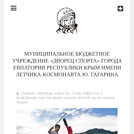
Документы
Контакты
Новости
Родителям
МУНИЦИПАЛЬНОЕ БЮДЖЕТНОЕ
О
УЧРЕЖДЕНИЕ «ДВОРЕЦ СПОРТА» ГОРОДА
нас
ЕВПАТОРИИ РЕСПУБЛИКИ КРЫМ ИМЕНИ
ЛЕТЧИКА-КОСМОНАВТА Ю. ГАГАРИНА
Версия для
Главная
слабовидящих
ГЛАВНАЯ
/
МИРОВЫЕ НОВОСТИ
/
СТАЛО ИЗВЕСТНО О
ВОЗМОЖНОМ УЧАСТИИ ДЖЕКИ ЧАНА ВО ВТОРОЙ ЧАСТИ «КАРАТЭ-
Тренеры
ПАЦАН»
Документы
Контакты