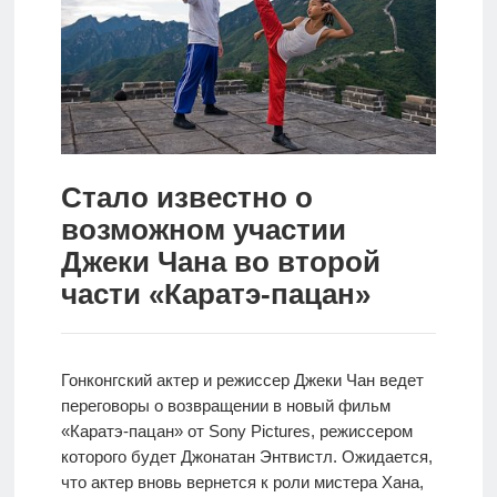
Новости
Родителям
О
нас
Стало известно о
Версия для
возможном участии
слабовидящих
Джеки Чана во второй
части «Каратэ-пацан»
Гонконгский актер и режиссер Джеки Чан ведет
переговоры о возвращении в новый фильм
«Каратэ-пацан» от Sony Pictures, режиссером
которого будет Джонатан Энтвистл. Ожидается,
что актер вновь вернется к роли мистера Хана,