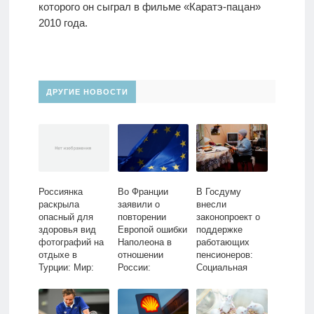
которого он сыграл в фильме «Каратэ-пацан»
2010 года.
ДРУГИЕ НОВОСТИ
Россиянка
Во Франции
В Госдуму
раскрыла
заявили о
внесли
опасный для
повторении
законопроект о
здоровья вид
Европой ошибки
поддержке
фотографий на
Наполеона в
работающих
отдыхе в
отношении
пенсионеров:
Турции: Мир:
России:
Социальная
Путешествия:
Политика: Мир:
сфера:
Lenta.ru
Lenta.ru
Экономика:
Lenta.ru