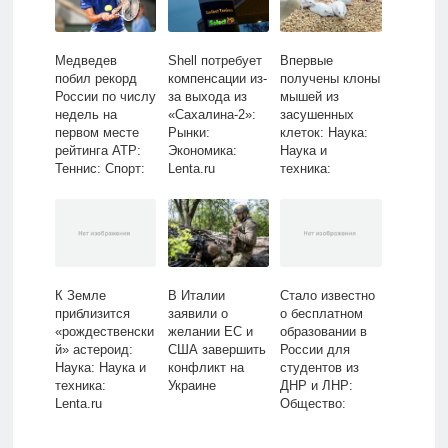
Медведев
Shell потребует
Впервые
побил рекорд
компенсации из-
получены клоны
России по числу
за выхода из
мышей из
недель на
«Сахалина-2»:
засушенных
первом месте
Рынки:
клеток: Наука:
рейтинга АТР:
Экономика:
Наука и
Теннис: Спорт:
Lenta.ru
техника:
Lenta.ru
Lenta.ru
К Земле
В Италии
Стало известно
приблизится
заявили о
о бесплатном
«рождественски
желании ЕС и
образовании в
й» астероид:
США завершить
России для
Наука: Наука и
конфликт на
студентов из
техника:
Украине
ДНР и ЛНР:
Lenta.ru
Общество:
Россия: Lenta.ru