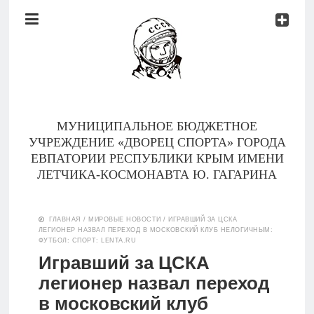
Документы
Контакты
Новости
Родителям
МУНИЦИПАЛЬНОЕ БЮДЖЕТНОЕ
О
УЧРЕЖДЕНИЕ «ДВОРЕЦ СПОРТА» ГОРОДА
нас
ЕВПАТОРИИ РЕСПУБЛИКИ КРЫМ ИМЕНИ
ЛЕТЧИКА-КОСМОНАВТА Ю. ГАГАРИНА
Версия для
Главная
слабовидящих
ГЛАВНАЯ
/
МИРОВЫЕ НОВОСТИ
/
ИГРАВШИЙ ЗА ЦСКА
ЛЕГИОНЕР НАЗВАЛ ПЕРЕХОД В МОСКОВСКИЙ КЛУБ НЕЛОГИЧНЫМ:
Тренеры
ФУТБОЛ: СПОРТ: LENTA.RU
Игравший за ЦСКА
Документы
легионер назвал переход
в московский клуб
Контакты