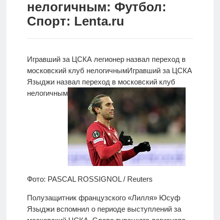
нелогичным: Футбол:
Новости
Спорт: Lenta.ru
Родителям
О
Игравший за ЦСКА
легионер назвал переход в
нас
московский клуб нелогичным
Игравший за ЦСКА
Языджи назвал переход в московский клуб
Версия для
нелогичным
слабовидящих
Фото: PASCAL ROSSIGNOL / Reuters
Полузащитник французского «Лилля» Юсуф
Языджи вспомнил о периоде выступлений за