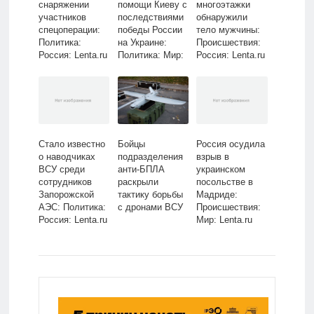
снаряжении
помощи Киеву с
многоэтажки
участников
последствиями
обнаружили
спецоперации:
победы России
тело мужчины:
Политика:
на Украине:
Происшествия:
Россия: Lenta.ru
Политика: Мир:
Россия: Lenta.ru
Lenta.ru
Стало известно
Бойцы
Россия осудила
о наводчиках
подразделения
взрыв в
ВСУ среди
анти-БПЛА
украинском
сотрудников
раскрыли
посольстве в
Запорожской
тактику борьбы
Мадриде:
АЭС: Политика:
с дронами ВСУ
Происшествия:
Россия: Lenta.ru
Мир: Lenta.ru