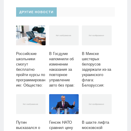
ДРУГИЕ НОВОСТИ
Российские
В Госдуме
В Минске
школьники
напомнили об
шестерых
смогут
изменении
белорусов
бесплатно
наказания за
задержали из-за
пройти курсы по
повторное
украинского
программирован
управление
флага:
ию: Общество:
авто без прав:
Белоруссия:
Россия: Lenta.ru
Общество:
Бывший СССР:
Россия: Lenta.ru
Lenta.ru
Путин
Генсек НАТО
В шахте лифта
высказался о
сравнил цену
московской