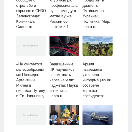
сообщил о
клуб обыграл
продолжить
стрельбе и
профессиональ
диалог с
взрывах в СИЗО
ную команду в
Путиным по
Зеленограда:
матче Кубка
Украине:
Криминал:
России со
Политика: Мир:
Силовые
счетом 8:1:
Lenta.ru
структуры:
Футбол: Спорт:
Lenta.ru
Lenta.ru
«Не считается
Защищенные
Армия
целесообразны
ПК научились
Гватемалы
м» Президент
взламывать
уточнила
Аргентины
через кабели:
информацию об
Милей в
Гаджеты: Наука
обстреле
письмах Путину
и техника:
кортежа
и Си Цзиньпину
Lenta.ru
президента:
отклонил
Политика: Мир:
присоединение
Lenta.ru
к БРИКС:
Политика: Мир:
Lenta.ru