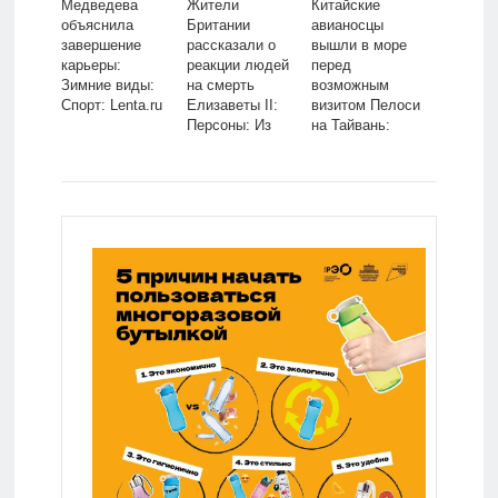
Медведева
Жители
Китайские
объяснила
Британии
авианосцы
завершение
рассказали о
вышли в море
карьеры:
реакции людей
перед
Зимние виды:
на смерть
возможным
Спорт: Lenta.ru
Елизаветы II:
визитом Пелоси
Персоны: Из
на Тайвань:
жизни: Lenta.ru
Политика: Мир:
Lenta.ru