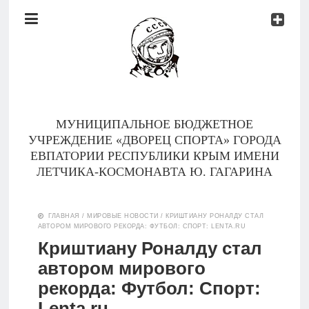
Документы
Контакты
Новости
Родителям
МУНИЦИПАЛЬНОЕ БЮДЖЕТНОЕ
О
УЧРЕЖДЕНИЕ «ДВОРЕЦ СПОРТА» ГОРОДА
нас
ЕВПАТОРИИ РЕСПУБЛИКИ КРЫМ ИМЕНИ
ЛЕТЧИКА-КОСМОНАВТА Ю. ГАГАРИНА
Версия для
Главная
слабовидящих
ГЛАВНАЯ
/
МИРОВЫЕ НОВОСТИ
/
КРИШТИАНУ РОНАЛДУ СТАЛ
АВТОРОМ МИРОВОГО РЕКОРДА: ФУТБОЛ: СПОРТ: LENTA.RU
Тренеры
Криштиану Роналду стал
автором мирового
Документы
рекорда: Футбол: Спорт:
Контакты
Lenta.ru