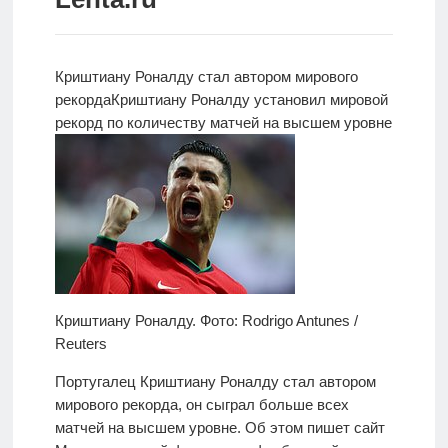
Новости
Родителям
Криштиану Роналду стал автором мирового
рекорда
Криштиану Роналду установил мировой
О
рекорд по количеству матчей на высшем уровне
нас
Версия для
слабовидящих
Криштиану Роналду. Фото: Rodrigo Antunes /
Reuters
Португалец Криштиану Роналду стал автором
мирового рекорда, он сыграл больше всех
матчей на высшем уровне. Об этом пишет сайт