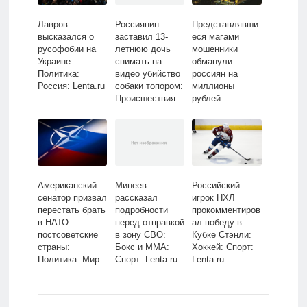
Лавров
Россиянин
Представлявши
высказался о
заставил 13-
еся магами
русофобии на
летнюю дочь
мошенники
Украине:
снимать на
обманули
Политика:
видео убийство
россиян на
Россия: Lenta.ru
собаки топором:
миллионы
Происшествия:
рублей:
Россия: Lenta.ru
Следствие и
суд: Силовые
структуры:
Lenta.ru
Американский
Минеев
Российский
сенатор призвал
рассказал
игрок НХЛ
перестать брать
подробности
прокомментиров
в НАТО
перед отправкой
ал победу в
постсоветские
в зону СВО:
Кубке Стэнли:
страны:
Бокс и ММА:
Хоккей: Спорт:
Политика: Мир:
Спорт: Lenta.ru
Lenta.ru
Lenta.ru