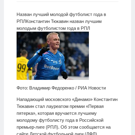
Новости
Назван лучший молодой футболист года в
РПЛ
Константин Тюкавин назван лучшим
Родителям
молодым
футболистом года в РПЛ
О
нас
Версия для
слабовидящих
Фото: Владимир Федоренко / РИА Новости
Нападающий московского «Динамо» Константин
Тюкавин стал лауреатом премии «Первая
пятерка», которая вручается лучшему
молодому футболисту года в Российской
премьер-лиге (РПЛ). Об этом сообщается на
сайте Детской футбольной лиги (ДФЛ).