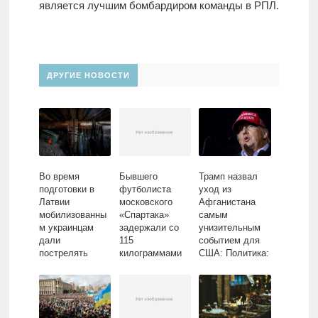
является лучшим бомбардиром команды в РПЛ.
ДРУГИЕ НОВОСТИ
Во время
Бывшего
Трамп назвал
подготовки в
футболиста
уход из
Латвии
московского
Афганистана
мобилизованны
«Спартака»
самым
м украинцам
задержали со
унизительным
дали
115
событием для
пострелять
килограммами
США: Политика:
«пару раз»
кокаина:
Мир: Lenta.ru
Футбол: Спорт:
Lenta.ru