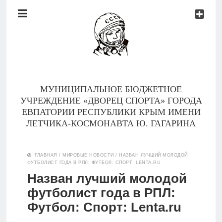
Документы
Контакты
Новости
Родителям
МУНИЦИПАЛЬНОЕ БЮДЖЕТНОЕ
О
УЧРЕЖДЕНИЕ «ДВОРЕЦ СПОРТА» ГОРОДА
нас
ЕВПАТОРИИ РЕСПУБЛИКИ КРЫМ ИМЕНИ
ЛЕТЧИКА-КОСМОНАВТА Ю. ГАГАРИНА
Версия для
Главная
слабовидящих
ГЛАВНАЯ
/
МИРОВЫЕ НОВОСТИ
/
НАЗВАН ЛУЧШИЙ МОЛОДОЙ
ФУТБОЛИСТ ГОДА В РПЛ: ФУТБОЛ: СПОРТ: LENTA.RU
Тренеры
Назван лучший молодой
футболист года в РПЛ:
Документы
Футбол: Спорт: Lenta.ru
Контакты