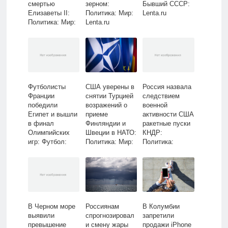
смертью
зерном:
Бывший СССР:
Елизаветы II:
Политика: Мир:
Lenta.ru
Политика: Мир:
Lenta.ru
Lenta.ru
Футболисты
США уверены в
Россия назвала
Франции
снятии Турцией
следствием
победили
возражений о
военной
Египет и вышли
приеме
активности США
в финал
Финляндии и
ракетные пуски
Олимпийских
Швеции в НАТО:
КНДР:
игр: Футбол:
Политика: Мир:
Политика:
Спорт: Lenta.ru
Lenta.ru
Россия: Lenta.ru
В Черном море
Россиянам
В Колумбии
выявили
спрогнозировал
запретили
превышение
и смену жары
продажи iPhone