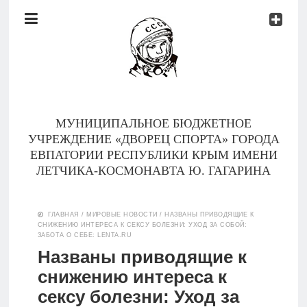
Документы
Контакты
Новости
Родителям
МУНИЦИПАЛЬНОЕ БЮДЖЕТНОЕ
О
УЧРЕЖДЕНИЕ «ДВОРЕЦ СПОРТА» ГОРОДА
нас
ЕВПАТОРИИ РЕСПУБЛИКИ КРЫМ ИМЕНИ
ЛЕТЧИКА-КОСМОНАВТА Ю. ГАГАРИНА
Версия для
Главная
слабовидящих
ГЛАВНАЯ
/
МИРОВЫЕ НОВОСТИ
/
НАЗВАНЫ ПРИВОДЯЩИЕ К
СНИЖЕНИЮ ИНТЕРЕСА К СЕКСУ БОЛЕЗНИ: УХОД ЗА СОБОЙ:
Тренеры
ЗАБОТА О СЕБЕ: LENTA.RU
Названы приводящие к
Документы
снижению интереса к
сексу болезни: Уход за
Контакты