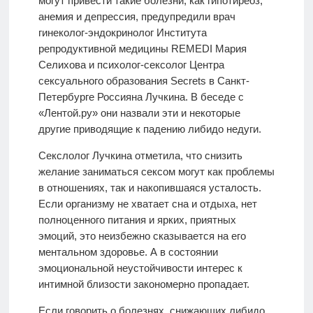
могут привести такие болезни, как гипотиреоз,
анемия и депрессия, предупредили врач
гинеколог-эндокринолог Института
репродуктивной медицины REMEDI Мария
Селихова и психолог-сексолог Центра
сексуального образования Secrets в Санкт-
Петербурге Россияна Лучкина. В беседе с
«Лентой.ру» они назвали эти и некоторые
другие приводящие к падению либидо недуги.
Секслолог Лучкина отметила, что снизить
желание заниматься сексом могут как проблемы
в отношениях, так и накопившаяся усталость.
Если организму не хватает сна и отдыха, нет
полноценного питания и ярких, приятных
эмоций, это неизбежно сказывается на его
ментальном здоровье. А в состоянии
эмоциональной неустойчивости интерес к
интимной близости закономерно пропадает.
Если говорить о болезнях, снижающих либидо,