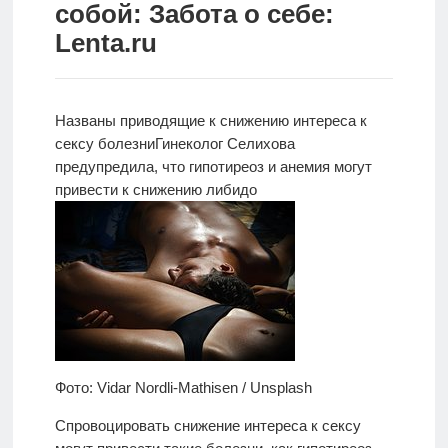
собой: Забота о себе:
Новости
Lenta.ru
Родителям
О
Названы приводящие к снижению интереса к
нас
сексу болезни
Гинеколог Селихова
предупредила,
что гипотиреоз и анемия могут
Версия для
привести к снижению либидо
слабовидящих
Фото: Vidar Nordli-Mathisen / Unsplash
Спровоцировать снижение интереса к сексу