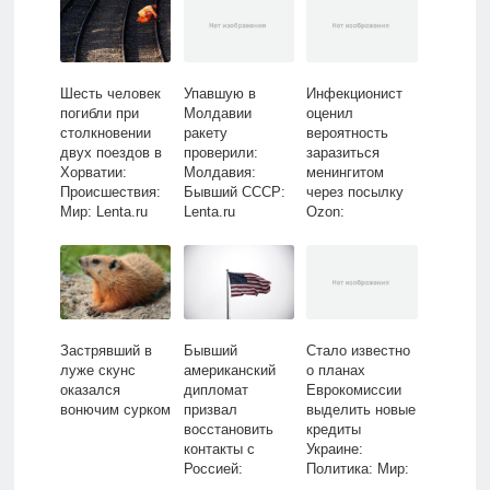
Шесть человек
Упавшую в
Инфекционист
погибли при
Молдавии
оценил
столкновении
ракету
вероятность
двух поездов в
проверили:
заразиться
Хорватии:
Молдавия:
менингитом
Происшествия:
Бывший СССР:
через посылку
Мир: Lenta.ru
Lenta.ru
Ozon:
Общество:
Россия: Lenta.ru
Застрявший в
Бывший
Стало известно
луже скунс
американский
о планах
оказался
дипломат
Еврокомиссии
вонючим сурком
призвал
выделить новые
восстановить
кредиты
контакты с
Украине:
Россией:
Политика: Мир:
Политика: Мир:
Lenta.ru