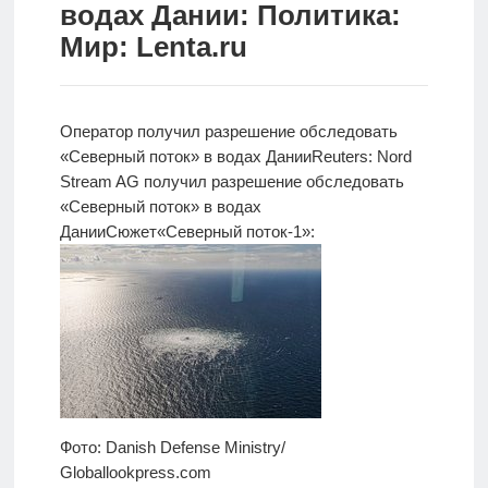
водах Дании: Политика:
Новости
Мир: Lenta.ru
Родителям
О
Оператор получил разрешение обследовать
нас
«Северный поток» в водах Дании
Reuters: Nord
Stream AG
получил разрешение обследовать
Версия для
«Северный поток» в водах
слабовидящих
Дании
Сюжет
«Северный поток-1»:
Фото: Danish Defense Ministry/
Globallookpress.com