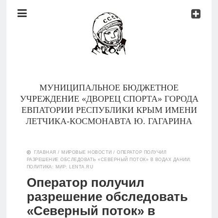
Документы
Контакты
Новости
Родителям
МУНИЦИПАЛЬНОЕ БЮДЖЕТНОЕ
О
УЧРЕЖДЕНИЕ «ДВОРЕЦ СПОРТА» ГОРОДА
нас
ЕВПАТОРИИ РЕСПУБЛИКИ КРЫМ ИМЕНИ
ЛЕТЧИКА-КОСМОНАВТА Ю. ГАГАРИНА
Версия для
Главная
слабовидящих
ГЛАВНАЯ
/
МИРОВЫЕ НОВОСТИ
/
ОПЕРАТОР ПОЛУЧИЛ
РАЗРЕШЕНИЕ ОБСЛЕДОВАТЬ «СЕВЕРНЫЙ ПОТОК» В ВОДАХ ДАНИИ:
Тренеры
ПОЛИТИКА: МИР: LENTA.RU
Оператор получил
Документы
разрешение обследовать
«Северный поток» в
Контакты