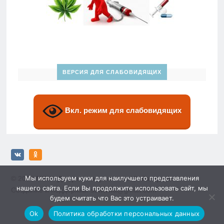
ВЕРСИЯ ДЛЯ СЛАБОВИДЯЩИХ
Вкл. режим для слабовидящих
Мы используем куки для наилучшего представления
© 2026
МБУ «Дворец спорта» им. Ю. Гагарина»
нашего сайта. Если Вы продолжите использовать сайт, мы
Создание и поддержка: sewwwa@gmail.com
будем считать что Вас это устраивает.
Ok
Политика обработки персональных данных