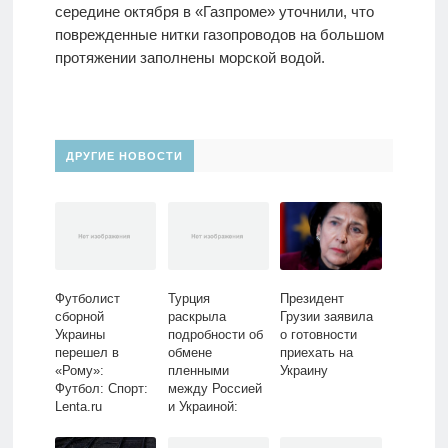
середине октября в «Газпроме» уточнили, что
поврежденные нитки газопроводов на большом
протяжении заполнены морской водой.
ДРУГИЕ НОВОСТИ
Футболист
Турция
Президент
сборной
раскрыла
Грузии заявила
Украины
подробности об
о готовности
перешел в
обмене
приехать на
«Рому»:
пленными
Украину
Футбол: Спорт:
между Россией
Lenta.ru
и Украиной:
Политика: Мир:
Lenta.ru