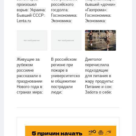
произошел
российского
бывшей «дочки»
взрыв: Украина:
госдолга:
«Газпрома»:
Бывший СССР:
Госэкономика:
Госэкономика:
Lenta.ru
Экономика:
Экономика:
Lenta.ru
Lenta.ru
Живущие за
В российском
Диетолог
рубежом
регионе при
перечислила
россияне
пожаре в
подходящие
рассказали о
университетско
для питания в
праздновании
м общежитии
жару продукты:
Нового года в
пострадали
Питание и сон:
странах мира:
люди:
Забота о себе:
Мир:
Общество:
Lenta.ru
Путешествия:
Россия: Lenta.ru
Lenta.ru