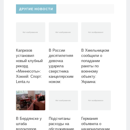
ДРУГИЕ НОВОСТИ
Капризов
В России
В Хмельницком
установил
десятилетняя
сообщили о
новый клубный
девочка
попадании
рекорд
ударила
ракеты по
«Миннесоты»:
сверстника
военному
Хоккей: Спорт:
канцелярским
объекту:
Lenta.ru
ножом:
Украина:
Происшествия:
Бывший СССР:
Россия: Lenta.ru
Lenta.ru
В Бердянске у
Подсчитаны
Германия
штаба
расходы на
объявила о
волонтеров
обслуживание
национализации