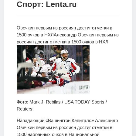
Спорт: Lenta.ru
Новости
Родителям
Овечкин первым из
россиян достиг отметки в
О
1500 очков в НХЛ
Александр Овечкин первым из
нас
россиян достиг отметки в 1500 очков в НХЛ
Версия для
слабовидящих
Фото: Mark J. Rebilas / USA TODAY Sports /
Reuters
Нападающий «Вашингтон Кэпиталс» Александр
Овечкин первым из россиян достиг отметки в
1500 набранных очков в Национальной