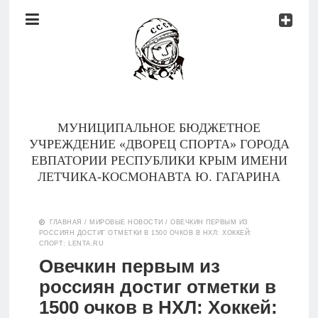
Документы
Контакты
Новости
Родителям
МУНИЦИПАЛЬНОЕ БЮДЖЕТНОЕ
О
УЧРЕЖДЕНИЕ «ДВОРЕЦ СПОРТА» ГОРОДА
нас
ЕВПАТОРИИ РЕСПУБЛИКИ КРЫМ ИМЕНИ
ЛЕТЧИКА-КОСМОНАВТА Ю. ГАГАРИНА
Версия для
Главная
слабовидящих
ГЛАВНАЯ
/
МИРОВЫЕ НОВОСТИ
/
ОВЕЧКИН ПЕРВЫМ ИЗ
РОССИЯН ДОСТИГ ОТМЕТКИ В 1500 ОЧКОВ В НХЛ: ХОККЕЙ:
Тренеры
СПОРТ: LENTA.RU
Овечкин первым из
Документы
россиян достиг отметки в
1500 очков в НХЛ: Хоккей:
Контакты