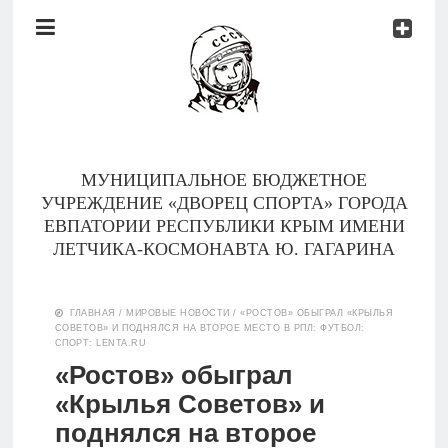
Документы
Контакты
Новости
Родителям
МУНИЦИПАЛЬНОЕ БЮДЖЕТНОЕ
О
УЧРЕЖДЕНИЕ «ДВОРЕЦ СПОРТА» ГОРОДА
нас
ЕВПАТОРИИ РЕСПУБЛИКИ КРЫМ ИМЕНИ
ЛЕТЧИКА-КОСМОНАВТА Ю. ГАГАРИНА
Версия для
Главная
слабовидящих
ГЛАВНАЯ
/
МИРОВЫЕ НОВОСТИ
/
«РОСТОВ» ОБЫГРАЛ «КРЫЛЬЯ
СОВЕТОВ» И ПОДНЯЛСЯ НА ВТОРОЕ МЕСТО В РПЛ: ФУТБОЛ:
Тренеры
СПОРТ: LENTA.RU
«Ростов» обыграл
Документы
«Крылья Советов» и
поднялся на второе
Контакты