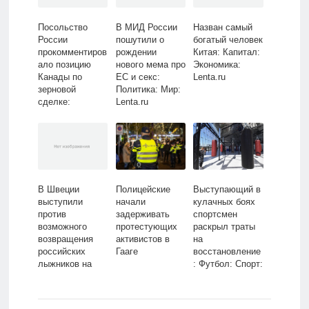
Посольство
В МИД России
Назван самый
России
пошутили о
богатый человек
прокомментиров
рождении
Китая: Капитал:
ало позицию
нового мема про
Экономика:
Канады по
ЕС и секс:
Lenta.ru
зерновой
Политика: Мир:
сделке:
Lenta.ru
Политика: Мир:
Lenta.ru
В Швеции
Полицейские
Выступающий в
выступили
начали
кулачных боях
против
задерживать
спортсмен
возможного
протестующих
раскрыл траты
возвращения
активистов в
на
российских
Гааге
восстановление
лыжников на
: Футбол: Спорт:
турниры:
Lenta.ru
Зимние виды:
Спорт: Lenta.ru