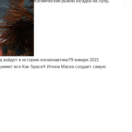
Космический рывок
Посадка на Луну,
од войдет в историю космонавтики?
9 января 2021
нимет все.
Как SpaceX Илона Маска создает самую