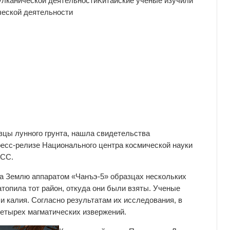
улканической деятельности
Китайские ученые
изучили
ческой деятельности
азцы лунного грунта, нашла свидетельства
ресс-релизе Национального центра космической науки
АСС.
а Землю аппаратом «Чанъэ-5» образцах нескольких
атопила тот район, откуда они были взяты. Ученые
и калия. Согласно результатам их исследования, в
четырех магматических извержений.