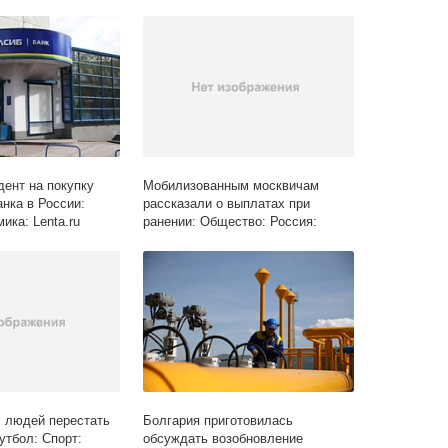
Зимние виды: Спорт: Lenta.ru
дент на покупку
Мобилизованным москвичам
нка в России:
рассказали о выплатах при
ика: Lenta.ru
ранении: Общество: Россия:
Lenta.ru
 людей перестать
Болгария приготовилась
утбол: Спорт:
обсуждать возобновление