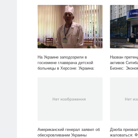
Олимпиада: Спорт: Lenta.ru
На Украине заподозрили в
Назван претен
госизмене главврача детской
активов Ситиба
больницы в Херсоне: Украина:
Бизнес: Эконом
Бывший СССР: Lenta.ru
Американский генерал заявил об
Дзюба призвал
обескровливании Украины
жаловаться: Ф