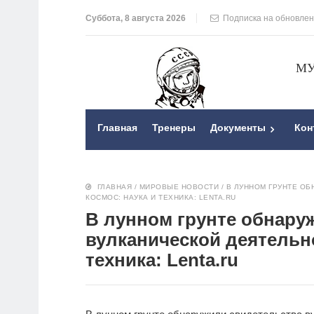
Суббота, 8 августа 2026
Подписка на обновле
МУ
Главная
Тренеры
Документы
Кон
ГЛАВНАЯ
/
МИРОВЫЕ НОВОСТИ
/
В ЛУННОМ ГРУНТЕ О
КОСМОС: НАУКА И ТЕХНИКА: LENTA.RU
В лунном грунте обнару
вулканической деятельно
техника: Lenta.ru