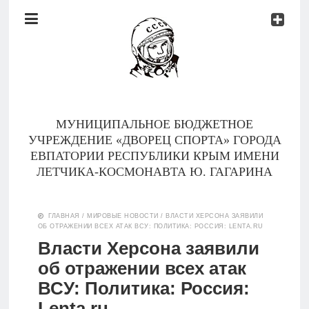
Документы
Контакты
Новости
Родителям
МУНИЦИПАЛЬНОЕ БЮДЖЕТНОЕ
О
УЧРЕЖДЕНИЕ «ДВОРЕЦ СПОРТА» ГОРОДА
нас
ЕВПАТОРИИ РЕСПУБЛИКИ КРЫМ ИМЕНИ
ЛЕТЧИКА-КОСМОНАВТА Ю. ГАГАРИНА
Версия для
Главная
слабовидящих
ГЛАВНАЯ
/
МИРОВЫЕ НОВОСТИ
/
ВЛАСТИ ХЕРСОНА ЗАЯВИЛИ
ОБ ОТРАЖЕНИИ ВСЕХ АТАК ВСУ: ПОЛИТИКА: РОССИЯ: LENTA.RU
Тренеры
Власти Херсона заявили
об отражении всех атак
Документы
ВСУ: Политика: Россия:
Контакты
Lenta.ru