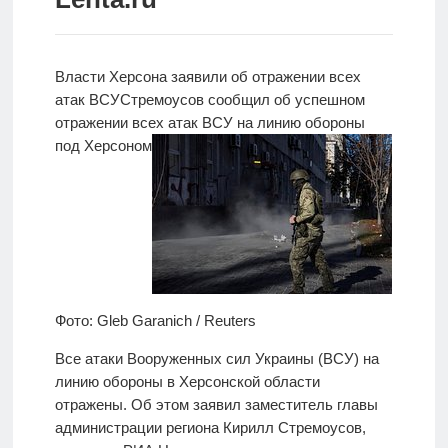
Новости
Родителям
Власти Херсона заявили об отражении всех
атак ВСУ
Стремоусов сообщил об успешном
О
отражении
всех атак ВСУ на линию обороны
нас
под Херсоном
Версия для
слабовидящих
Фото: Gleb Garanich / Reuters
Все атаки Вооруженных сил Украины (ВСУ) на
линию обороны в Херсонской области
отражены. Об этом заявил заместитель главы
администрации региона Кирилл Стремоусов,