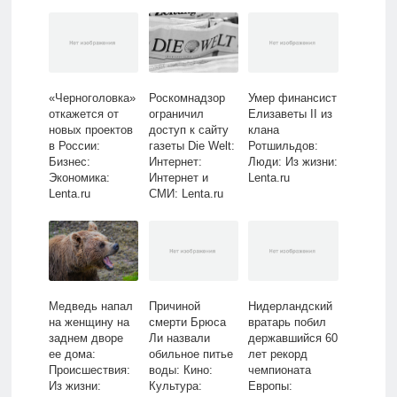
Lenta.ru
«Черноголовка»
Роскомнадзор
Умер финансист
откажется от
ограничил
Елизаветы II из
новых проектов
доступ к сайту
клана
в России:
газеты Die Welt:
Ротшильдов:
Бизнес:
Интернет:
Люди: Из жизни:
Экономика:
Интернет и
Lenta.ru
Lenta.ru
СМИ: Lenta.ru
Медведь напал
Причиной
Нидерландский
на женщину на
смерти Брюса
вратарь побил
заднем дворе
Ли назвали
державшийся 60
ее дома:
обильное питье
лет рекорд
Происшествия:
воды: Кино:
чемпионата
Из жизни:
Культура:
Европы: