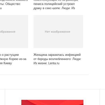
ты: Общество:
пениса полицейский устроил
ru
драку в секс-шопе: Люди: Из
жизни: Lenta.ru
о о растущем
Женщина заразилась инфекцией
жную Корею из-за
от бороды возлюбленного: Люди:
ия Киеву
Из жизни: Lenta.ru