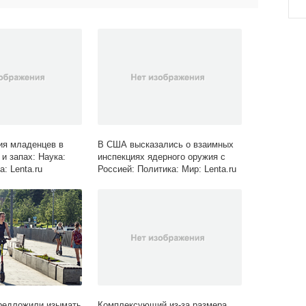
ия младенцев в
В США высказались о взаимных
 и запах: Наука:
инспекциях ядерного оружия с
а: Lenta.ru
Россией: Политика: Мир: Lenta.ru
редложили изымать
Комплексующий из-за размера