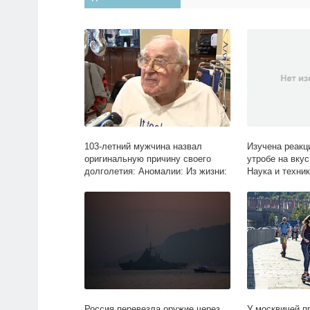
103-летний мужчина назвал
Изучена реакц
оригинальную причину своего
утробе на вкус
долголетия: Аномалии: Из жизни:
Наука и техник
Lenta.ru
Россия перевезла оружие через
У москвичей п